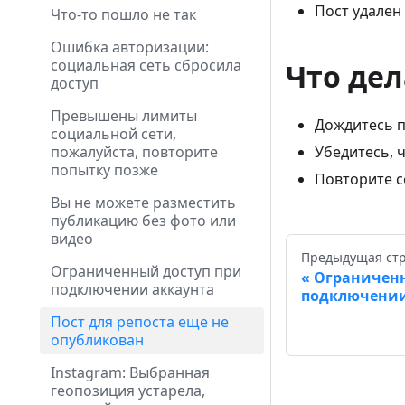
Пост удален
Что-то пошло не так
Ошибка авторизации:
социальная сеть сбросила
Что дел
доступ
Превышены лимиты
Дождитесь п
социальной сети,
пожалуйста, повторите
Убедитесь, 
попытку позже
Повторите с
Вы не можете разместить
публикацию без фото или
видео
Предыдущая ст
Ограниченный доступ при
Ограниченн
подключении аккаунта
подключении
Пост для репоста еще не
опубликован
Instagram: Выбранная
геопозиция устарела,