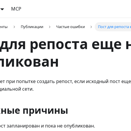
MCP
енты
Публикации
Частые ошибки
Пост для репоста
 для репоста еще 
ликован
т при попытке создать репост, если исходный пост еще
циальной сети.
ные причины
ст запланирован и пока не опубликован.