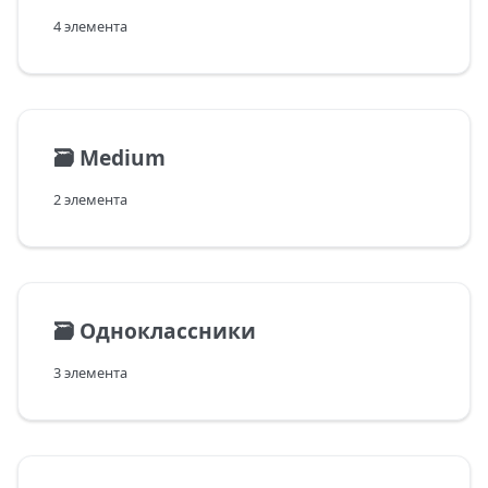
4 элемента
🗃️
Medium
2 элемента
🗃️
Одноклассники
3 элемента