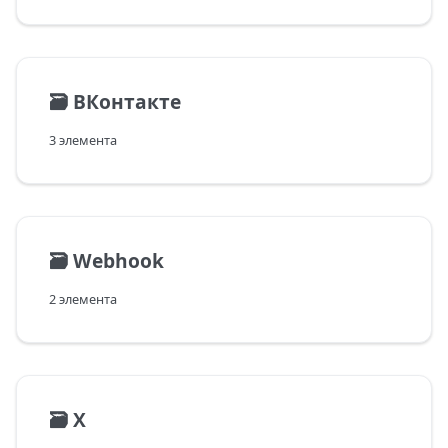
🗃️
ВКонтакте
3 элемента
🗃️
Webhook
2 элемента
🗃️
X