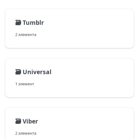
🗃️
Tumblr
2 элемента
🗃️
Universal
1 элемент
🗃️
Viber
2 элемента