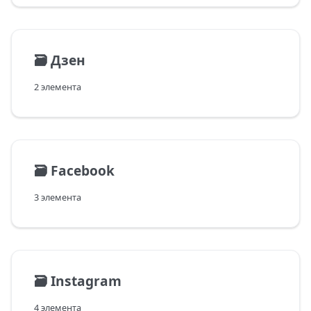
🗃️
Дзен
2 элемента
🗃️
Facebook
3 элемента
🗃️
Instagram
4 элемента