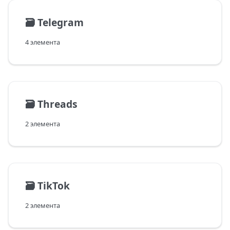
🗃️
Telegram
4 элемента
🗃️
Threads
2 элемента
🗃️
TikTok
2 элемента