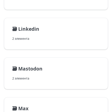
🗃️
Linkedin
2 элемента
🗃️
Mastodon
2 элемента
🗃️
Max