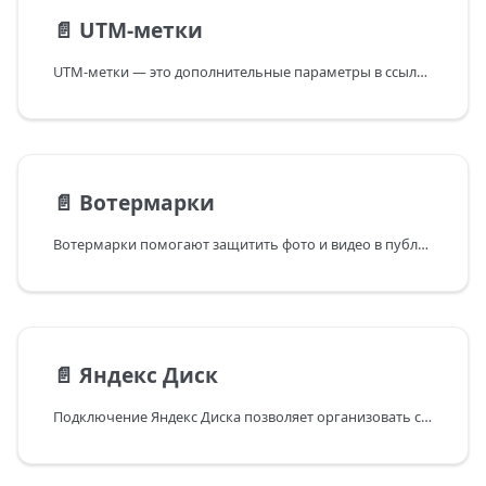
📄️
UTM-метки
UTM-метки — это дополнительные параметры в ссылке, которые помогают передавать информацию о том,
📄️
Вотермарки
Вотермарки помогают защитить фото и видео в публикациях от копирования. Добавьте логотип и настройте
📄️
Яндекс Диск
Подключение Яндекс Диска позволяет организовать совместный доступ к файлам через Postmypost и