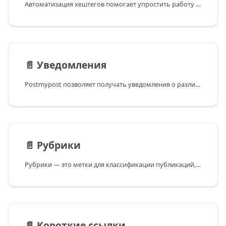
Автоматизация хештегов помогает упростить работу с публикациями. Postmypost автоматически добавляет
📄️
Уведомления
Postmypost позволяет получать уведомления о различных событиях — от статуса публикаций до
📄️
Рубрики
Рубрики — это метки для классификации публикаций, которые помогают упростить работу с контентом. Они
📄️
Короткие ссылки