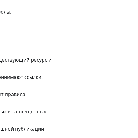
волы.
уществующий ресурс и
инимают ссылки,
ет правила
ых и запрещенных
пешной публикации