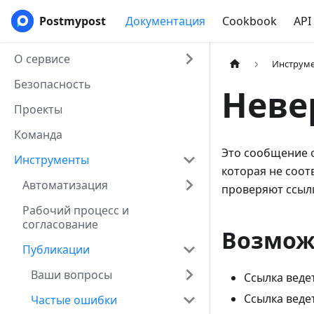
Postmypost
Документация
Cookbook
API
О сервисе
Инструм
Безопасность
Неве
Проекты
Команда
Это сообщение о
Инструменты
которая не соо
Автоматизация
проверяют ссылк
Рабочий процесс и
согласование
Возмож
Публикации
Ваши вопросы
Ссылка веде
Ссылка веде
Частые ошибки