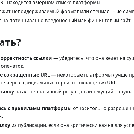
RL находится в черном списке платформы.
ержит неподдерживаемый формат или специальные сим
т на потенциально вредоносный или фишинговый сайт.
ать?
корректность ссылки
— убедитесь, что она ведет на с
 опечаток.
е сокращенные URL
— некоторые платформы лучше пр
ые через официальные сервисы сокращения URL.
сылку
на альтернативный ресурс, если текущий наруша
сь с правилами платформы
относительно разрешенн
к.
ылку
из публикации, если она критически важна для ус