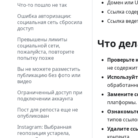
Домен или U
Что-то пошло не так
Ссылка сод
Ошибка авторизации:
Ссылка веде
социальная сеть сбросила
доступ
Превышены лимиты
Что дел
социальной сети,
пожалуйста, повторите
попытку позже
Проверьте 
не содержит
Вы не можете разместить
публикацию без фото или
Используйт
видео
обработанн
Ограниченный доступ при
Замените с
подключении аккаунта
платформы.
Пост для репоста еще не
Ознакомьте
опубликован
типов ссыло
Instagram: Выбранная
Удалите сс
геопозиция устарела,
контента.