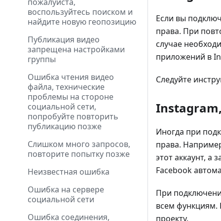
пожалуйста,
воспользуйтесь поиском и
Если вы подключ
найдите новую геопозицию
права. При повт
Публикация видео
случае необход
запрещена настройками
приложений в In
группы
Ошибка чтения видео
Следуйте инстру
файла, технические
проблемы на стороне
Instagram
социальной сети,
попробуйте повторить
публикацию позже
Иногда при подк
Слишком много запросов,
права. Например
повторите попытку позже
этот аккаунт, а 
Facebook автома
Неизвестная ошибка
Ошибка на сервере
При подключении
социальной сети
всем функциям. 
Ошибка соединения,
проекту.