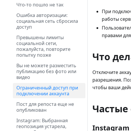
Что-то пошло не так
При подключ
Ошибка авторизации:
работы серв
социальная сеть сбросила
доступ
Пользовател
правами для
Превышены лимиты
социальной сети,
пожалуйста, повторите
Что дел
попытку позже
Вы не можете разместить
публикацию без фото или
Отключите аккау
видео
разрешения. Пож
чтобы ваши дей
Ограниченный доступ при
подключении аккаунта
Пост для репоста еще не
Частые
опубликован
Instagram: Выбранная
Instagram
геопозиция устарела,