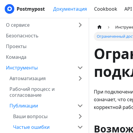
Postmypost
Документация
Cookbook
API
О сервисе
Инструм
Безопасность
Ограниченный дос
Проекты
Огра
Команда
подк
Инструменты
Автоматизация
Рабочий процесс и
При подключени
согласование
означает, что с
Публикации
корректной раб
Ваши вопросы
Возмож
Частые ошибки