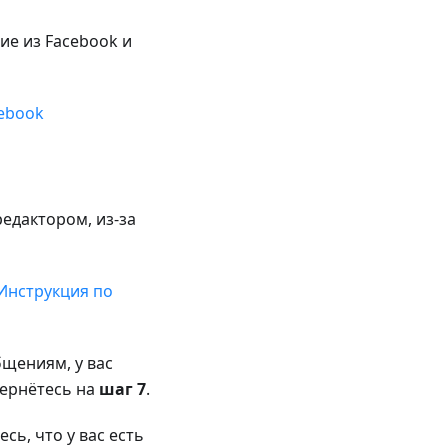
ие из Facebook и
cebook
едактором, из-за
Инструкция по
бщениям, у вас
вернётесь на
шаг 7
.
сь, что у вас есть