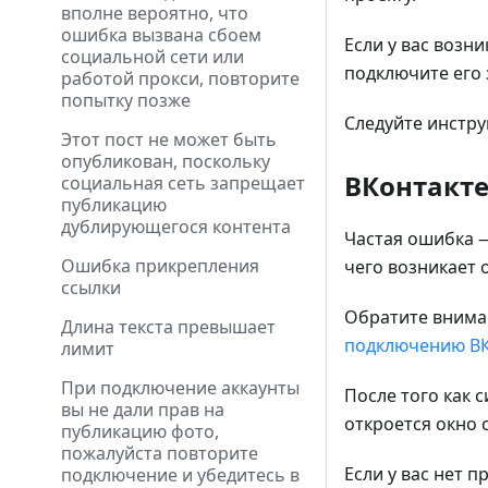
вполне вероятно, что
ошибка вызвана сбоем
Если у вас возн
социальной сети или
подключите его 
работой прокси, повторите
попытку позже
Следуйте инстру
Этот пост не может быть
опубликован, поскольку
ВКонтакт
социальная сеть запрещает
публикацию
дублирующегося контента
Частая ошибка —
Ошибка прикрепления
чего возникает 
ссылки
Обратите внима
Длина текста превышает
подключению ВК
лимит
При подключение аккаунты
После того как 
вы не дали прав на
откроется окно 
публикацию фото,
пожалуйста повторите
Если у вас нет 
подключение и убедитесь в