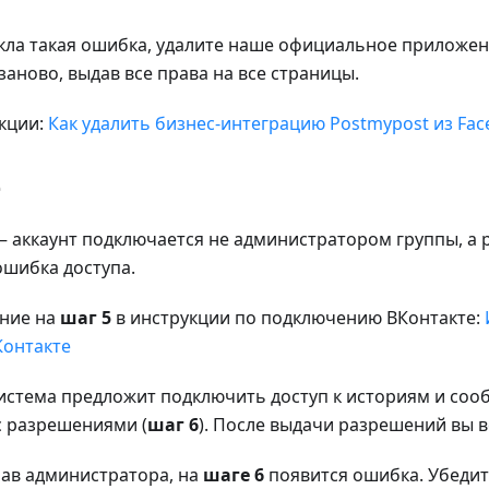
икла такая ошибка, удалите наше официальное приложен
заново, выдав все права на все страницы.
кции:
Как удалить бизнес-интеграцию Postmypost из Fa
е
 аккаунт подключается не администратором группы, а р
ошибка доступа.
ние на
шаг 5
в инструкции по подключению ВКонтакте:
онтакте
система предложит подключить доступ к историям и соо
с разрешениями (
шаг 6
). После выдачи разрешений вы 
прав администратора, на
шаге 6
появится ошибка. Убедите