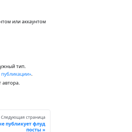
унтом или аккаунтом
нужный тип.
я публикации»
.
т автора.
Следующая страница
не публикует флуд
посты