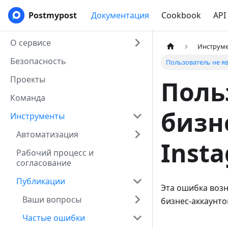
Postmypost
Документация
Cookbook
API
О сервисе
Инструм
Безопасность
Пользователь не яв
Проекты
Поль
Команда
бизн
Инструменты
Автоматизация
Inst
Рабочий процесс и
согласование
Публикации
Эта ошибка возн
Ваши вопросы
бизнес-аккаунто
Частые ошибки