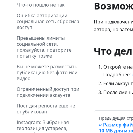
Возмож
Что-то пошло не так
Ошибка авторизации:
социальная сеть сбросила
При подключении
доступ
автора, но зате
Превышены лимиты
социальной сети,
Что дел
пожалуйста, повторите
попытку позже
Вы не можете разместить
Откройте на
публикацию без фото или
Подробнее:
видео
Если аккаунт
Ограниченный доступ при
После смены
подключении аккаунта
Пост для репоста еще не
опубликован
Предыдущая ст
Instagram: Выбранная
Размер фай
геопозиция устарела,
10 МБ для из