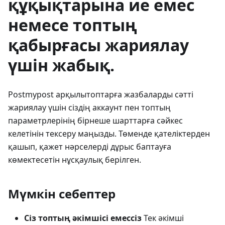
құқықтарына ие емес
немесе топтың
қабырғасы жариялау
үшін жабық.
Postmypost арқылытоптарға жазбаларды сәтті
жариялау үшін сіздің аккаунт пен топтың
параметрлерінің бірнеше шарттарға сәйкес
келетінін тексеру маңызды. Төменде қателіктерден
қашып, қажет нәрселерді дұрыс баптауға
көмектесетін нұсқаулық берілген.
Мүмкін себептер
Сіз топтың әкімшісі емессіз
Тек әкімші