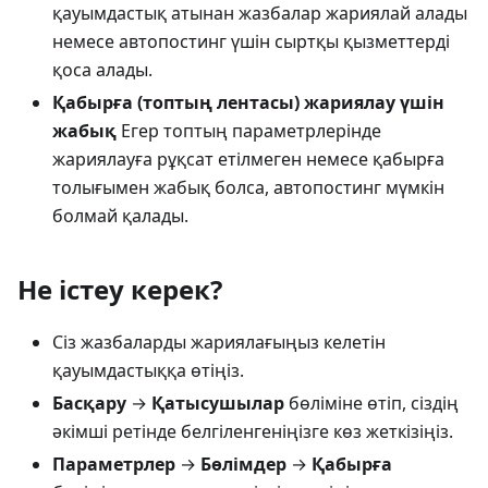
қауымдастық атынан жазбалар жариялай алады
немесе автопостинг үшін сыртқы қызметтерді
қоса алады.
Қабырға (топтың лентасы) жариялау үшін
жабық
Егер топтың параметрлерінде
жариялауға рұқсат етілмеген немесе қабырға
толығымен жабық болса, автопостинг мүмкін
болмай қалады.
Не істеу керек?
Сіз жазбаларды жариялағыңыз келетін
қауымдастыққа өтіңіз.
Басқару
→
Қатысушылар
бөліміне өтіп, сіздің
әкімші ретінде белгіленгеніңізге көз жеткізіңіз.
Параметрлер
→
Бөлімдер
→
Қабырға