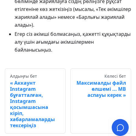
бөлімінде жариялауға сіздің рөліңізге рұқсат
етілгеніне көз жеткізіңіз (мысалы, «Тек әкімшілер
жариялай алады» немесе «Барлығы жариялай
алады»).
Егер сіз әкімші болмасаңыз, қажетті құқықтарды
алу үшін ағымдағы әкімшілермен
байланысыңыз.
Алдыңғы бет
Келесі бет
Аккаунт
Максималды файл
Instagram
өлшемі ... MB
бұғатталған,
аспауы керек
Instagram
қосымшасына
кіріп,
хабарламаларды
тексеріңіз