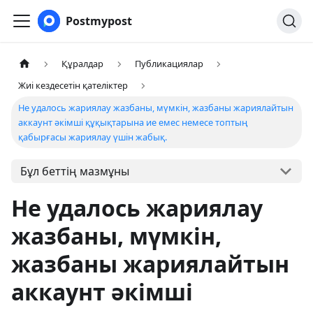
Postmypost
Құралдар
Публикациялар
Жиі кездесетін қателіктер
Не удалось жариялау жазбаны, мүмкін, жазбаны жариялайтын
аккаунт әкімші құқықтарына ие емес немесе топтың
қабырғасы жариялау үшін жабық.
Бұл беттің мазмұны
Не удалось жариялау
жазбаны, мүмкін,
жазбаны жариялайтын
аккаунт әкімші