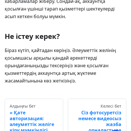
хабарламалар жіберу. Сондай-ақ, аккаунтқа
қосылған үшінші тарап қызметтері шектеулерді
асып кеткен болуы мүмкін.
Не істеу керек?
Біраз күтіп, қайтадан көріңіз. Әлеуметтік желінің
қосымшасы арқылы қандай әрекеттерді
орындағаныңызды тексеріңіз және қосылған
қызметтердің аккаунтқа артық жүктеме
жасамайтынына көз жеткізіңіз.
Алдыңғы бет
Келесі бет
Қате
Сіз фотосуретсіз
авторизация:
немесе видеосыз
әлеуметтік желіге
жазба
кіру мүмкіндігі
орналастыра