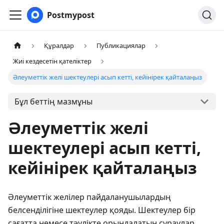
Postmypost
Құралдар
Публикациялар
Жиі кездесетін қателіктер
Әлеуметтік желі шектеулері асып кетті, кейінірек қайталаңыз
Бұл беттің мазмұны
Әлеуметтік желі
шектеулері асып кетті,
кейінірек қайталаңыз
Әлеуметтік желілер пайдаланушылардың
белсенділігіне шектеулер қояды. Шектеулер бір
сағатта немесе тәулікте орындалатын сұраулар