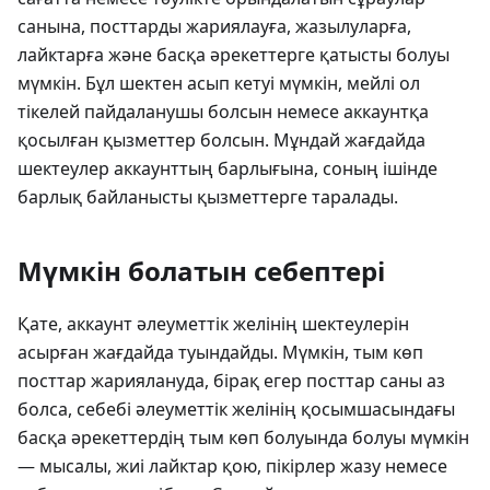
санына, посттарды жариялауға, жазылуларға,
лайктарға және басқа әрекеттерге қатысты болуы
мүмкін. Бұл шектен асып кетуі мүмкін, мейлі ол
тікелей пайдаланушы болсын немесе аккаунтқа
қосылған қызметтер болсын. Мұндай жағдайда
шектеулер аккаунттың барлығына, соның ішінде
барлық байланысты қызметтерге таралады.
Мүмкін болатын себептері
Қате, аккаунт әлеуметтік желінің шектеулерін
асырған жағдайда туындайды. Мүмкін, тым көп
посттар жариялануда, бірақ егер посттар саны аз
болса, себебі әлеуметтік желінің қосымшасындағы
басқа әрекеттердің тым көп болуында болуы мүмкін
— мысалы, жиі лайктар қою, пікірлер жазу немесе