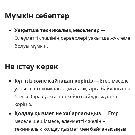
Мүмкін себептер
Уақытша техникалық мәселелер
—
Әлеуметтік желінің серверлері уақытша жүктеме
болуы мүмкін.
Не істеу керек
Күтіңіз және қайтадан көріңіз
— Егер мәселе
уақытша техникалық қиындықтарға байланысты
болса, біраз уақыттан кейін файлды жүктеп
көріңіз.
Қолдау қызметіне хабарласыңыз
— Егер
мәселе шешілмесе, әлеуметтік желінің
техникалық қолдау қызметімен байланысыңыз.