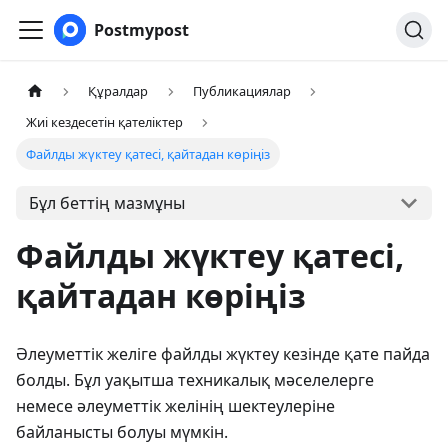
Postmypost
Құралдар
Публикациялар
Жиі кездесетін қателіктер
Файлды жүктеу қатесі, қайтадан көріңіз
Бұл беттің мазмұны
Файлды жүктеу қатесі,
қайтадан көріңіз
Әлеуметтік желіге файлды жүктеу кезінде қате пайда
болды. Бұл уақытша техникалық мәселелерге
немесе әлеуметтік желінің шектеулеріне
байланысты болуы мүмкін.