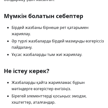
Мүмкін болатын себептер
Бірдей жазбаны бірнеше рет қатарымен
жариялау.
Әр түрлі жазбаларда бірдей мазмұнды өзгеріссіз
пайдалану.
Ұқсас жазбаларды тым жиі жариялау.
Не істеу керек?
Жазбаларды қайта жарияламас бұрын
мәтіндерге өзгерістер енгізіңіз.
Бірегей элементтерді қосыңыз: эмодзи,
хэштегтер, аталғандар.