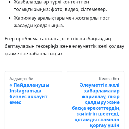
Жазбаларды әр түрлі контентпен
толықтырыңыз: фото, видео, сілтемелер.
Жариялау аралықтарымен жоспарлы пост
жасауды қолданыңыз.
Егер проблема сақталса, есептік жазбаңыздың
баптауларын тексеріңіз және әлеуметтік желі қолдау
қызметіне хабарласыңыз.
Алдыңғы бет
Келесі бет
Пайдаланушы
Әлеуметтік желі
Instagram-да
хабарламалар
бизнес аккаунт
жариялау, пікір
емес
қалдыру және
басқа әрекеттердің
жиілігін шектеді,
қоғамды спамнан
қорғау үшін