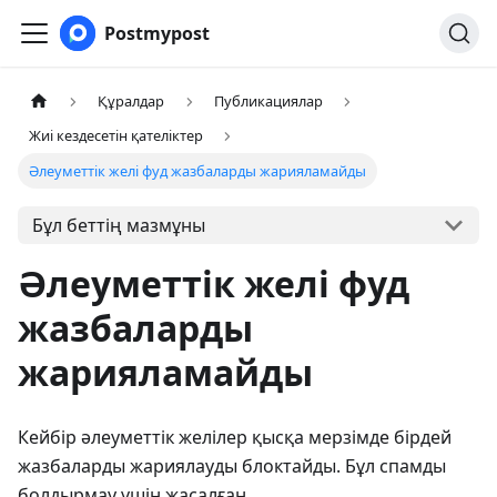
Postmypost
Құралдар
Публикациялар
Жиі кездесетін қателіктер
Әлеуметтік желі фуд жазбаларды жарияламайды
Бұл беттің мазмұны
Әлеуметтік желі фуд
жазбаларды
жарияламайды
Кейбір әлеуметтік желілер қысқа мерзімде бірдей
жазбаларды жариялауды блоктайды. Бұл спамды
болдырмау үшін жасалған.