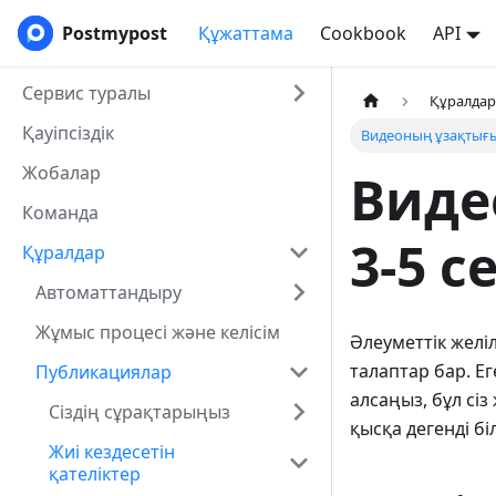
Postmypost
Құжаттама
Cookbook
API
Сервис туралы
Құралда
Қауіпсіздік
Видеоның ұзақтығы
Жобалар
Виде
Команда
3-5 
Құралдар
Автоматтандыру
Жұмыс процесі және келісім
Әлеуметтік желі
талаптар бар. Ег
Публикациялар
алсаңыз, бұл сі
Сіздің сұрақтарыңыз
қысқа дегенді біл
Жиі кездесетін
қателіктер