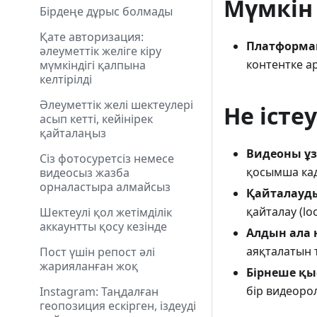
Мүмкін
Бірдеңе дұрыс болмады
Қате авторизация:
Платформа
әлеуметтік желіге кіру
контентке ар
мүмкіндігі қалпына
келтірілді
Әлеуметтік желі шектеулері
Не істе
асып кетті, кейінірек
қайталаңыз
Видеоны ұз
Сіз фотосуретсіз немесе
қосымша ка
видеосыз жазба
орналастыра алмайсыз
Қайталауд
қайталау (lo
Шектеулі қол жетімділік
аккаунтты қосу кезінде
Алдын ала 
аяқталатын 
Пост үшін репост әлі
жарияланған жоқ
Бірнеше қы
бір видеорол
Instagram: Таңдалған
геопозиция ескірген, іздеуді