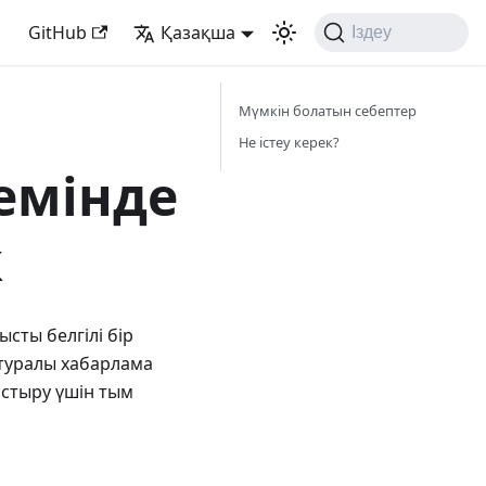
GitHub
Қазақша
Іздеу
Мүмкін болатын себептер
Не істеу керек?
емінде
к
сты белгілі бір
і туралы хабарлама
астыру үшін тым