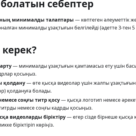
 болатын себептер
ның минималды талаптары
— көптеген әлеуметтік ж
налған минималды ұзақтығын белгілейді (әдетте 3-тен 5 
у керек?
арту
— минималды ұзақтығын қамтамасыз ету үшін бас
дрлар қосыңыз.
ы қолдану
— өте қысқа видеолар үшін жалпы ұзақтығын
op) қолдануға болады.
немесе соңғы титр қосу
— қысқа логотип немесе әрек
титрды немесе соңғы кадрды қосыңыз.
сқа видеоларды біріктіру
— егер сізде бірнеше қысқа 
икке біріктіріп көріңіз.