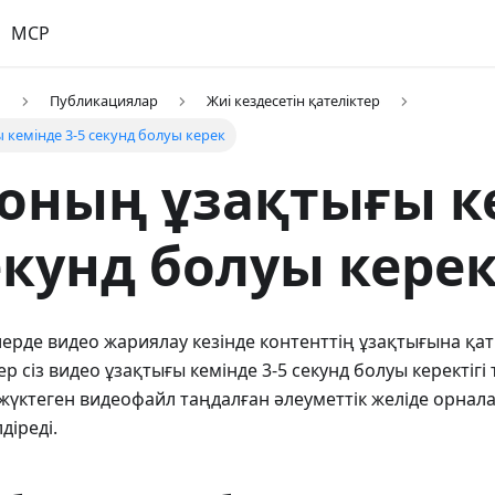
MCP
р
Публикациялар
Жиі кездесетін қателіктер
 кемінде 3-5 секунд болуы керек
оның ұзақтығы к
секунд болуы кере
лерде видео жариялау кезінде контенттің ұзақтығына қаты
ер сіз видео ұзақтығы кемінде 3-5 секунд болуы керектіг
з жүктеген видеофайл таңдалған әлеуметтік желіде орнал
діреді.