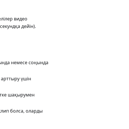
елілер видео
секундқа дейін).
ында немесе соңында
 арттыру үшін
етке шақырумен
клип болса, оларды