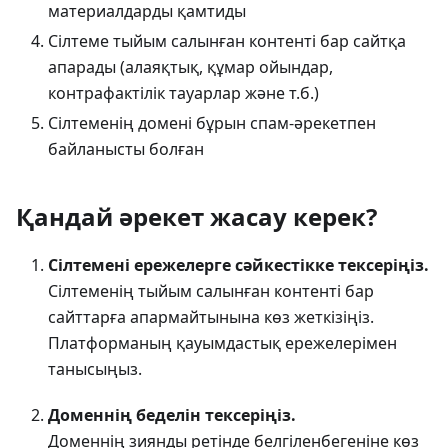
материалдарды қамтиды
Сілтеме тыйым салынған контенті бар сайтқа
апарады (алаяқтық, құмар ойындар,
контрафактілік тауарлар және т.б.)
Сілтеменің домені бұрын спам-әрекетпен
байланысты болған
Қандай әрекет жасау керек?
Сілтемені ережелерге сәйкестікке тексеріңіз.
Сілтеменің тыйым салынған контенті бар
сайттарға апармайтынына көз жеткізіңіз.
Платформаның қауымдастық ережелерімен
танысыңыз.
Доменнің беделін тексеріңіз.
Доменнің зиянды ретінде белгіленбегеніне көз