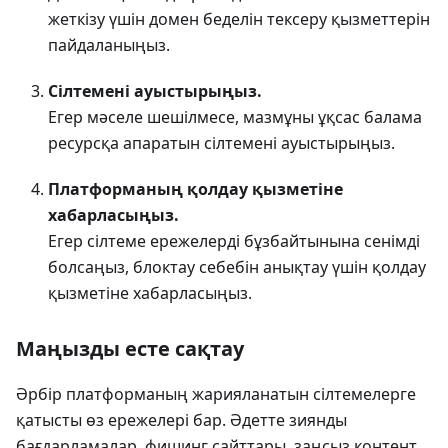
жеткізу үшін домен беделін тексеру қызметтерін
пайдаланыңыз.
Сілтемені ауыстырыңыз.
Егер мәселе шешілмесе, мазмұны ұқсас балама
ресурсқа апаратын сілтемені ауыстырыңыз.
Платформаның қолдау қызметіне
хабарласыңыз.
Егер сілтеме ережелерді бұзбайтынына сенімді
болсаңыз, блоктау себебін анықтау үшін қолдау
қызметіне хабарласыңыз.
Маңызды есте сақтау
Әрбір платформаның жарияланатын сілтемелерге
қатысты өз ережелері бар. Әдетте зиянды
бағдарламалар, фишинг сайттары, заңсыз контент,