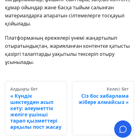
құмар ойындар және басқа тыйым салынған
материалдарға апаратын сілтемелерге тосқауыл
қойылады.
Платформаның ережелері үнемі жаңартылып
отыратындықтан, жарияланған контентке қатысты
қазіргі талаптарды уақытылы тексеріп отыру
ұсынылады.
Алдыңғы бет
Келесі бет
Күндік
Сіз бос хабарлама
шектеуден асып
жібере алмайсыз
кету: әлеуметтік
желіге үшінші
тарап қызметтері
арқылы пост жасау