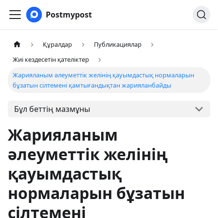
Postmypost
Құралдар
Публикациялар
Жиі кездесетін қателіктер
Жарияланым әлеуметтік желінің қауымдастық нормаларын
бұзатын сілтемені қамтығандықтан жарияланбайды
Бұл беттің мазмұны
Жарияланым
әлеуметтік желінің
қауымдастық
нормаларын бұзатын
сілтемені