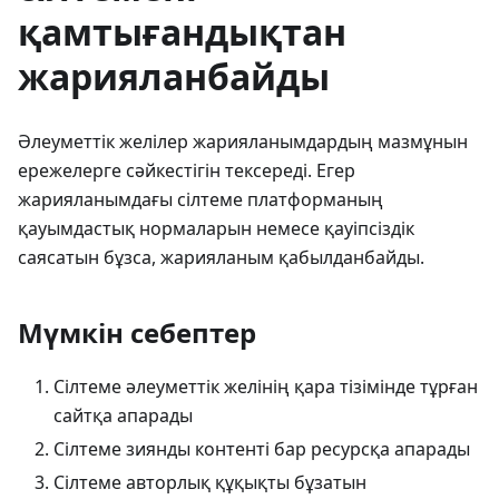
қамтығандықтан
жарияланбайды
Әлеуметтік желілер жарияланымдардың мазмұнын
ережелерге сәйкестігін тексереді. Егер
жарияланымдағы сілтеме платформаның
қауымдастық нормаларын немесе қауіпсіздік
саясатын бұзса, жарияланым қабылданбайды.
Мүмкін себептер
Сілтеме әлеуметтік желінің қара тізімінде тұрған
сайтқа апарады
Сілтеме зиянды контенті бар ресурсқа апарады
Сілтеме авторлық құқықты бұзатын