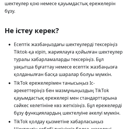
шектеулер қою немесе қауымдастық ережелерін
бұзу.
Не істеу керек?
Есептік жазбаңыздағы шектеулерді тексеріңіз
Tiktok-қа кіріп, жариялауға қойылған шектеулер
туралы хабарламаларды тексеріңіз. Бұл
уақытша бұғаттау немесе есептік жазбаңызға
қолданылған басқа шаралар болуы мүмкін.
TikTok ережелерімен танысыңыз Іс-
әрекеттеріңіз бен мазмұныңыздың TikTok
қауымдастық ережелері мен стандарттарына
сәйкес келетініне көз жеткізіңіз. Бұл ережелерді
бұзу функциялардың шектелуіне әкелуі мүмкін.
TikTok қолдау қызметіне хабарласыңыз