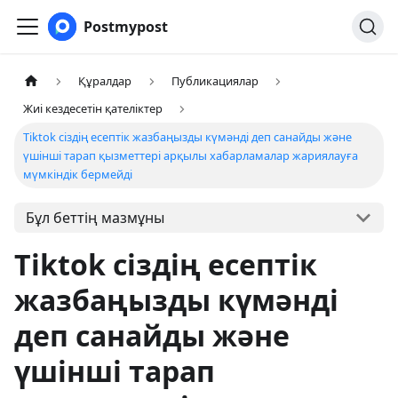
Postmypost
Құралдар
Публикациялар
Жиі кездесетін қателіктер
Tiktok сіздің есептік жазбаңызды күмәнді деп санайды және
үшінші тарап қызметтері арқылы хабарламалар жариялауға
мүмкіндік бермейді
Бұл беттің мазмұны
Tiktok сіздің есептік
жазбаңызды күмәнді
деп санайды және
үшінші тарап