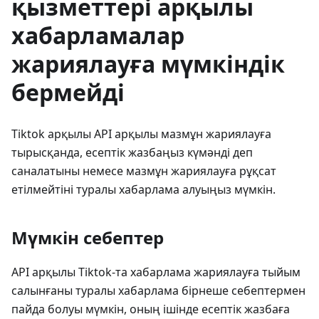
қызметтері арқылы
хабарламалар
жариялауға мүмкіндік
бермейді
Tiktok арқылы API арқылы мазмұн жариялауға
тырысқанда, есептік жазбаңыз күмәнді деп
саналатыны немесе мазмұн жариялауға рұқсат
етілмейтіні туралы хабарлама алуыңыз мүмкін.
Мүмкін себептер
API арқылы Tiktok-та хабарлама жариялауға тыйым
салынғаны туралы хабарлама бірнеше себептермен
пайда болуы мүмкін, оның ішінде есептік жазбаға