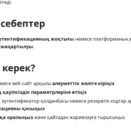
теді.
 себептер
аутентификацияның жоқтығы
немесе платформаның
 жаңартылуы
.
у керек?
месе веб-сайт арқылы
әлеуметтік желіге кіріңіз
қауіпсіздік параметрлеріне өтіңіз
 аутентификатор қолданбасы немесе резервтік кодтар 
кацияны қосыңыз
-қа оралыңыз
және қайтадан жариялауға тырысыңыз