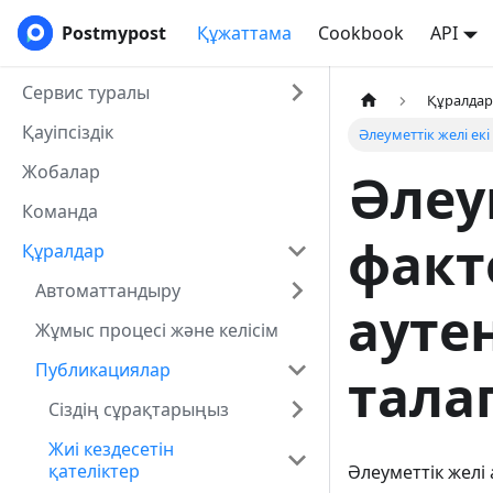
Postmypost
Құжаттама
Cookbook
API
Сервис туралы
Құралда
Қауіпсіздік
Әлеуметтік желі ек
Жобалар
Әлеу
Команда
факт
Құралдар
Автоматтандыру
ауте
Жұмыс процесі және келісім
Публикациялар
талап
Сіздің сұрақтарыңыз
Жиі кездесетін
қателіктер
Әлеуметтік желі