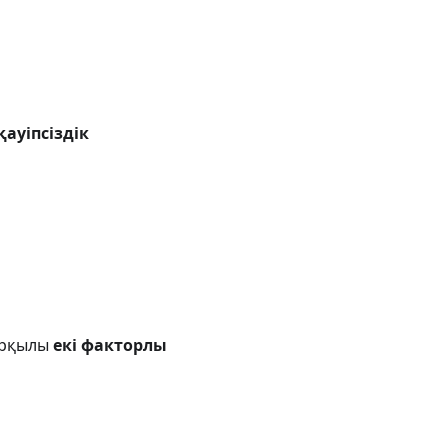
қауіпсіздік
арқылы
екі факторлы