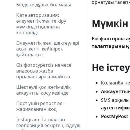
орнатуды талап е
Бірдеңе дұрыс болмады
Қате авторизация:
Мүмкін
әлеуметтік желіге кіру
мүмкіндігі қалпына
келтірілді
Екі факторлы 
Әлеуметтік желі шектеулері
талаптарының
асып кетті, кейінірек
қайталаңыз
Не істе
Сіз фотосуретсіз немесе
видеосыз жазба
орналастыра алмайсыз
Қолданба не
Шектеулі қол жетімділік
Аккаунттың 
аккаунтты қосу кезінде
SMS арқылы,
Пост үшін репост әлі
аутентифи
жарияланған жоқ
PostMyPost
Instagram: Таңдалған
геопозиция ескірген, іздеуді