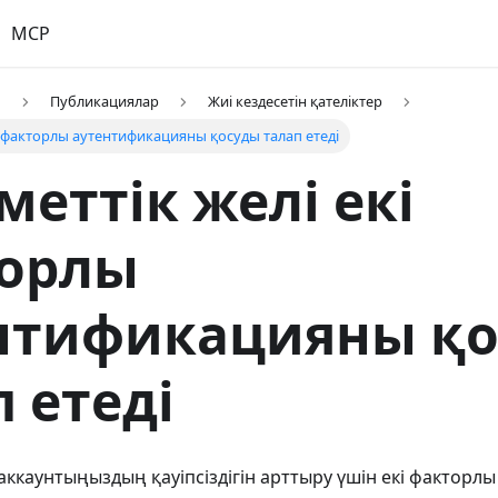
MCP
р
Публикациялар
Жиі кездесетін қателіктер
і факторлы аутентификацияны қосуды талап етеді
меттік желі екі
орлы
нтификацияны қ
 етеді
 аккаунтыңыздың қауіпсіздігін арттыру үшін екі фактор