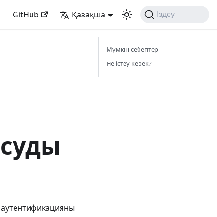
GitHub
Қазақша
Іздеу
Мүмкін себептер
Не істеу керек?
осуды
лы аутентификацияны