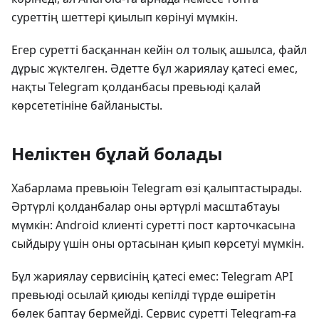
суреттің шеттері қиылып көрінуі мүмкін.
Егер суретті басқаннан кейін ол толық ашылса, файл
дұрыс жүктелген. Әдетте бұл жариялау қатесі емес,
нақты Telegram қолданбасы превьюді қалай
көрсететініне байланысты.
Неліктен бұлай болады
Хабарлама превьюін Telegram өзі қалыптастырады.
Әртүрлі қолданбалар оны әртүрлі масштабтауы
мүмкін: Android клиенті суретті пост карточкасына
сыйдыру үшін оны ортасынан қиып көрсетуі мүмкін.
Бұл жариялау сервисінің қатесі емес: Telegram API
превьюді осылай қиюды кепілді түрде өшіретін
бөлек баптау бермейді. Сервис суретті Telegram-ға