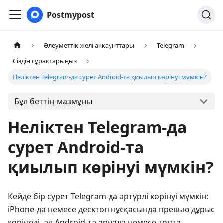
Postmypost
Әлеуметтік желі аккаунттары
Telegram
Сіздің сұрақтарыңыз
Неліктен Telegram-да сурет Android-та қиылып көрінуі мүмкін?
Бұл беттің мазмұны
Неліктен Telegram-да
сурет Android-та
қиылып көрінуі мүмкін?
Кейде бір сурет Telegram-да әртүрлі көрінуі мүмкін:
iPhone-да немесе десктоп нұсқасында превью дұрыс
көрінеді, ал Android-та арнада немесе топта