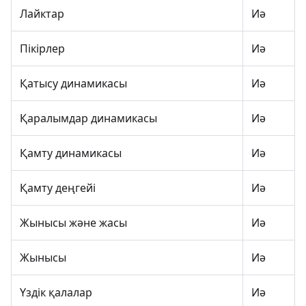
Лайктар
Иә
Пікірлер
Иә
Қатысу динамикасы
Иә
Қаралымдар динамикасы
Иә
Қамту динамикасы
Иә
Қамту деңгейі
Иә
Жынысы және жасы
Иә
Жынысы
Иә
Үздік қалалар
Иә