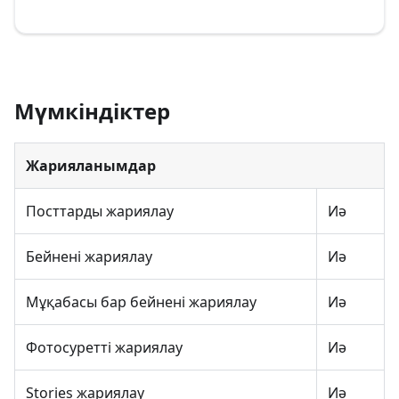
Мүмкіндіктер
Жарияланымдар
Посттарды жариялау
Иә
Бейнені жариялау
Иә
Мұқабасы бар бейнені жариялау
Иә
Фотосуретті жариялау
Иә
Stories жариялау
Иә