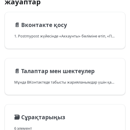
жауаптар
📄️
Вконтакте қосу
1. Postmypost жүйесінде «Аккаунты» бөліміне өтіп, «Подключить» түймесін басыңыз.
📄️
Талаптар мен шектеулер
Мұнда ВКонтактеде табысты жарияланымдар үшін қарапайым ережелер жиналған.
🗃️
Сұрақтарыңыз
6 элемент