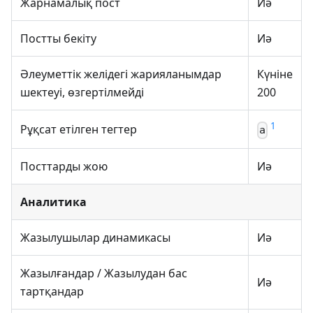
Жарнамалық пост
Иә
Постты бекіту
Иә
Әлеуметтік желідегі жарияланымдар
Күніне
шектеуі, өзгертілмейді
200
1
Рұқсат етілген тегтер
a
Посттарды жою
Иә
Аналитика
Жазылушылар динамикасы
Иә
Жазылғандар / Жазылудан бас
Иә
тартқандар