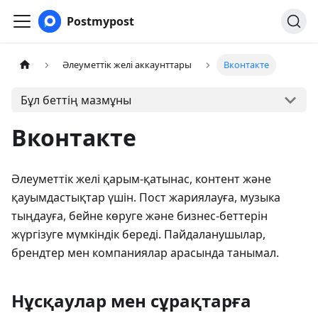
Postmypost
Әлеуметтік желі аккаунттары
Вконтакте
Бұл беттің мазмұны
Вконтакте
Әлеуметтік желі қарым-қатынас, контент және
қауымдастықтар үшін. Пост жариялауға, музыка
тыңдауға, бейне көруге және бизнес-беттерін
жүргізуге мүмкіндік береді. Пайдаланушылар,
брендтер мен компаниялар арасында танымал.
Нұсқаулар мен сұрақтарға