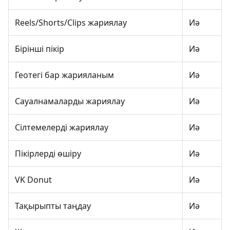
Reels/Shorts/Clips жариялау
Иә
Бірінші пікір
Иә
Геотегі бар жарияланым
Иә
Сауалнамаларды жариялау
Иә
Сілтемелерді жариялау
Иә
Пікірлерді өшіру
Иә
VK Donut
Иә
Тақырыпты таңдау
Иә