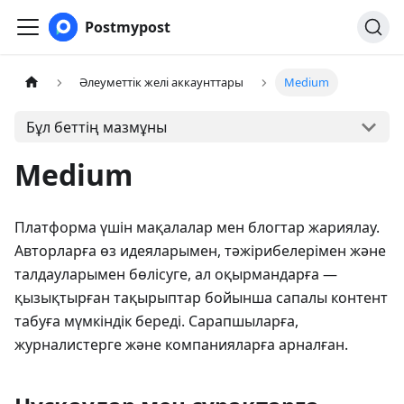
Postmypost
Әлеуметтік желі аккаунттары
Medium
Бұл беттің мазмұны
Medium
Платформа үшін мақалалар мен блогтар жариялау.
Авторларға өз идеяларымен, тәжірибелерімен және
талдауларымен бөлісуге, ал оқырмандарға —
қызықтырған тақырыптар бойынша сапалы контент
табуға мүмкіндік береді. Сарапшыларға,
журналистерге және компанияларға арналған.