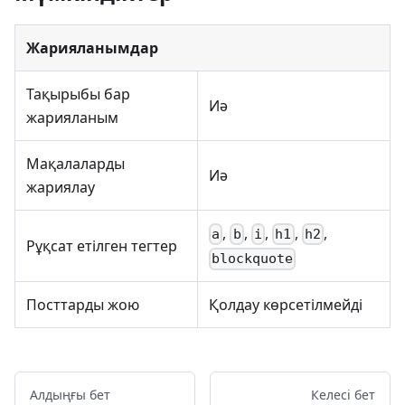
Жарияланымдар
Тақырыбы бар
Иә
жарияланым
Мақалаларды
Иә
жариялау
,
,
,
,
,
a
b
i
h1
h2
Рұқсат етілген тегтер
blockquote
Посттарды жою
Қолдау көрсетілмейді
Алдыңғы бет
Келесі бет