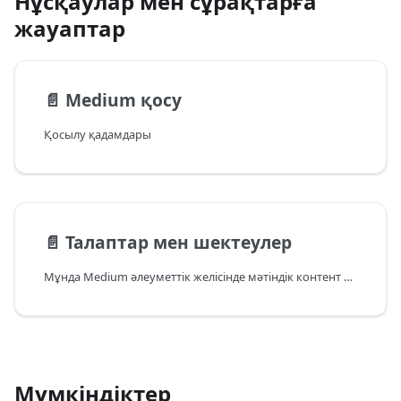
Нұсқаулар мен сұрақтарға
жауаптар
📄️
Medium қосу
Қосылу қадамдары
📄️
Талаптар мен шектеулер
Мұнда Medium әлеуметтік желісінде мәтіндік контент жариялауға арналған негізгі ережелер мен ұсыныстар жинақталған.
Мүмкіндіктер