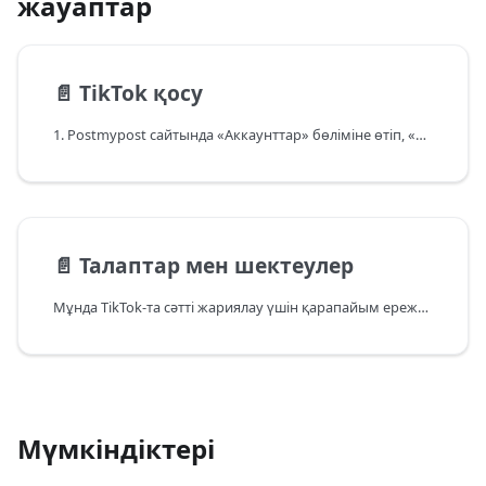
жауаптар
📄️
TikTok қосу
1. Postmypost сайтында «Аккаунттар» бөліміне өтіп, «Қосу» батырмасын басыңыз.
📄️
Талаптар мен шектеулер
Мұнда TikTok-та сәтті жариялау үшін қарапайым ережелер жиналған.
Мүмкіндіктері