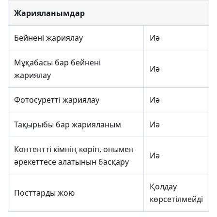
Жарияланымдар
Бейнені жариялау
Иә
Мұқабасы бар бейнені
Иә
жариялау
Фотосуретті жариялау
Иә
Тақырыбы бар жарияланым
Иә
Контентті кімнің көріп, онымен
Иә
әрекеттесе алатынын басқару
Қолдау
Посттарды жою
көрсетілмейді