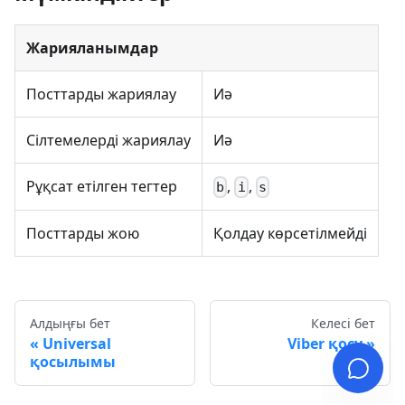
Жарияланымдар
Посттарды жариялау
Иә
Сілтемелерді жариялау
Иә
Рұқсат етілген тегтер
,
,
b
i
s
Посттарды жою
Қолдау көрсетілмейді
Алдыңғы бет
Келесі бет
Universal
Viber қосу
қосылымы