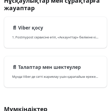
Нұсқаулықтар мен сұрақтарға
жауаптар
📄️
Viber қосу
1. Postmypost сервисіне өтіп, «Аккаунттар» бөліміне кіру арқылы Viber жанына «Қосу» батырмасын басыңыз.
📄️
Талаптар мен шектеулер
Мұнда Viber-де сәтті жариялау үшін қарапайым ережелер жинақталған.
Мүмкіндіктер