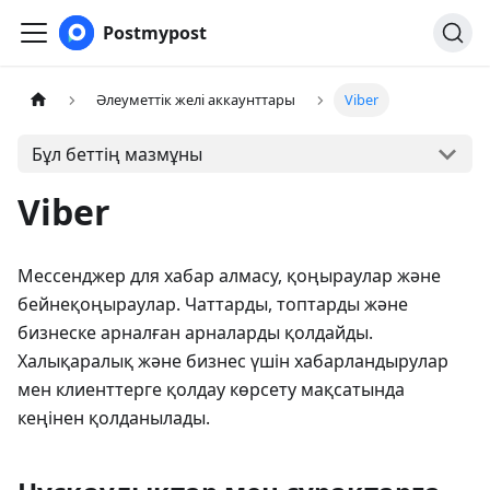
Postmypost
Әлеуметтік желі аккаунттары
Viber
Бұл беттің мазмұны
Viber
Мессенджер для хабар алмасу, қоңыраулар және
бейнеқоңыраулар. Чаттарды, топтарды және
бизнеске арналған арналарды қолдайды.
Халықаралық және бизнес үшін хабарландырулар
мен клиенттерге қолдау көрсету мақсатында
кеңінен қолданылады.