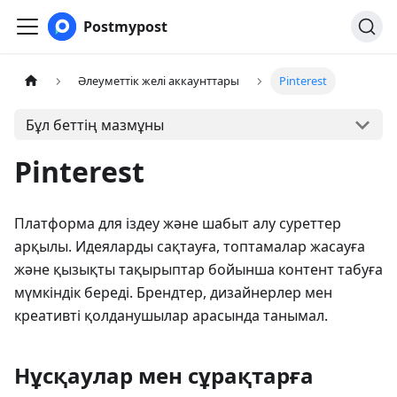
Postmypost
Әлеуметтік желі аккаунттары
Pinterest
Бұл беттің мазмұны
Pinterest
Платформа для іздеу және шабыт алу суреттер
арқылы. Идеяларды сақтауға, топтамалар жасауға
және қызықты тақырыптар бойынша контент табуға
мүмкіндік береді. Брендтер, дизайнерлер мен
креативті қолданушылар арасында танымал.
Нұсқаулар мен сұрақтарға