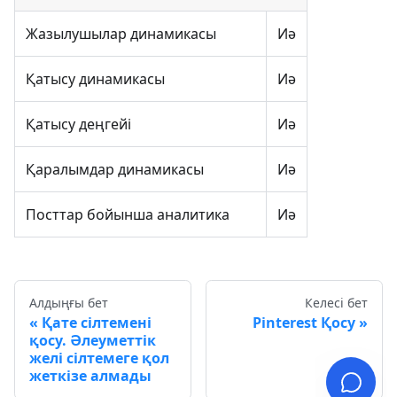
Жазылушылар динамикасы
Иә
Қатысу динамикасы
Иә
Қатысу деңгейі
Иә
Қаралымдар динамикасы
Иә
Посттар бойынша аналитика
Иә
Алдыңғы бет
Келесі бет
Қате сілтемені
Pinterest Қосу
қосу. Әлеуметтік
желі сілтемеге қол
жеткізе алмады