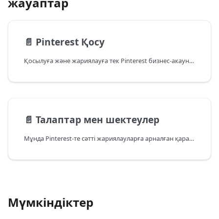
жауаптар
📄️
Pinterest Қосу
Қосылуға және жариялауға тек Pinterest бизнес-акаунттарының тақталары қолжетімді. Алдымен, өзіңіздің акаунтыңызды бизнес-профильге аударғаныңызға көз жеткізіңіз. Мұны Pinterest сайтының «Акаунт баптаулары» бөлімінде жасауға болады.
📄️
Талаптар мен шектеулер
Мұнда Pinterest-те сәтті жариялауларға арналған қарапайым ережелер жинақталған.
Мүмкіндіктер