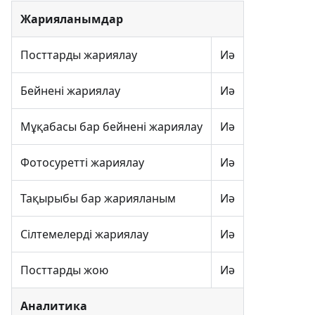
Жарияланымдар
Посттарды жариялау
Иә
Бейнені жариялау
Иә
Мұқабасы бар бейнені жариялау
Иә
Фотосуретті жариялау
Иә
Тақырыбы бар жарияланым
Иә
Сілтемелерді жариялау
Иә
Посттарды жою
Иә
Аналитика