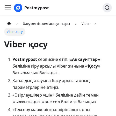
Postmypost
Әлеуметтік желі аккаунттары
Viber
Viber қосу
Viber қосу
Postmypost
сервисіне өтіп,
«Аккаунттар»
бөліміне кіру арқылы Viber жанына
«Қосу»
батырмасын басыңыз.
Каналдың атауына басу арқылы оның
параметрлеріне өтіңіз.
«Әзірлеушілер үшін» бөліміне дейін төмен
жылжытыңыз және сол бөлімге басыңыз.
«Тексеру маркерін» көшіріп алып, оны