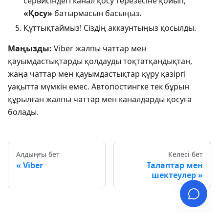
сервисіндегі канал қосу терезесіне қойып,
«Қосу»
батырмасын басыңыз.
Құттықтаймыз! Сіздің аккаунтыңыз қосылды.
Маңызды:
Viber жалпы чаттар мен
қауымдастықтарды қолдауды тоқтатқандықтан,
жаңа чаттар мен қауымдастықтар құру қазіргі
уақытта мүмкін емес. Автопостингке тек бұрын
құрылған жалпы чаттар мен каналдарды қосуға
болады.
Алдыңғы бет
Келесі бет
Viber
Талаптар мен
шектеулер