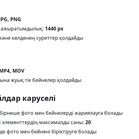
JPG, PNG
 ажыратымдылық:
1440 px
және көлденең суреттер қолдайды
MP4, MOV
сына жуық тік бейнелер қолдайды.
лдар каруселі
 бірнеше фото мен бейнелерді жариялауға болады
і элементтердің максималды саны:
20
де фото мен бейнені біріктіруге болады