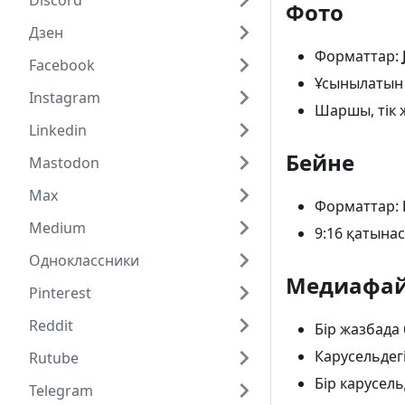
Discord
Фото
Дзен
Форматтар:
Facebook
Ұсынылатын
Instagram
Шаршы, тік 
Linkedin
Бейне
Mastodon
Max
Форматтар:
Medium
9:16 қатына
Одноклассники
Медиафай
Pinterest
Reddit
Бір жазбада
Карусельдег
Rutube
Бір карусель
Telegram