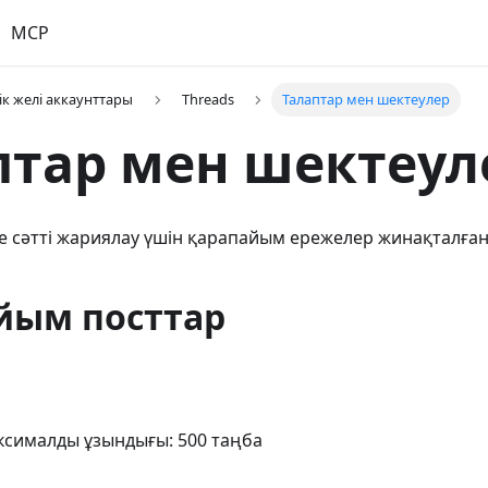
MCP
ік желі аккаунттары
Threads
Талаптар мен шектеулер
птар мен шектеул
е сәтті жариялау үшін қарапайым ережелер жинақталған
йым посттар
ксималды ұзындығы: 500 таңба