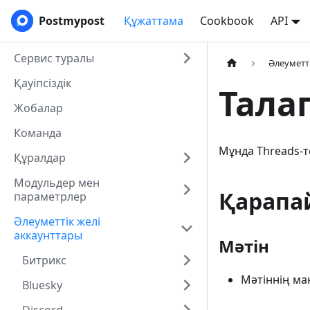
Postmypost
Құжаттама
Cookbook
API
Сервис туралы
Әлеуметт
Қауіпсіздік
Тала
Жобалар
Команда
Мұнда Threads-т
Құралдар
Модульдер мен
Қарапа
параметрлер
Әлеуметтік желі
аккаунттары
Мәтін
Битрикс
Мәтіннің ма
Bluesky