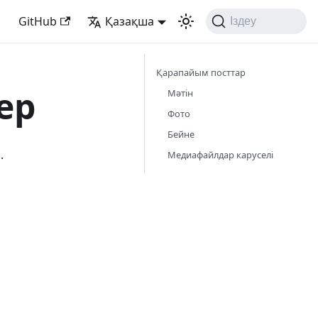
GitHub
Қазақша
Іздеу
Қарапайым посттар
ер
Мәтін
Фото
Бейне
.
Медиафайлдар каруселі