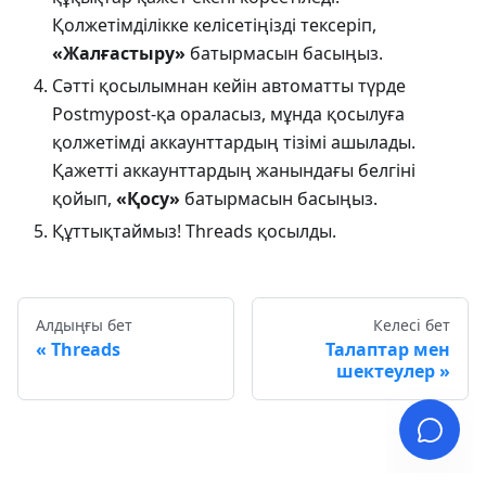
Қолжетімділікке келісетіңізді тексеріп,
«Жалғастыру»
батырмасын басыңыз.
Сәтті қосылымнан кейін автоматты түрде
Postmypost-қа ораласыз, мұнда қосылуға
қолжетімді аккаунттардың тізімі ашылады.
Қажетті аккаунттардың жанындағы белгіні
қойып,
«Қосу»
батырмасын басыңыз.
Құттықтаймыз! Threads қосылды.
Алдыңғы бет
Келесі бет
Threads
Талаптар мен
шектеулер