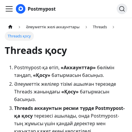
Postmypost
Әлеуметтік желі аккаунттары
Threads
Threads қосу
Threads қосу
Postmypost-қа өтіп,
«Аккаунттар»
бөлімін
таңдап,
«Қосу»
батырмасын басыңыз.
Әлеуметтік желілер тізімі ашылған терезеде
Threads жанындағы
«Қосу»
батырмасын
басыңыз.
Threads аккаунтын ресми түрде Postmypost-
қа қосу
терезесі ашылады, онда Postmypost-
тың жұмысы үшін қандай деректер мен
құқықтар қажет екені көрсетіледі.