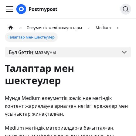
Postmypost
Әлеуметтік желі аккаунттары
Medium
Талаптар мен шектеулер
Бұл беттің мазмұны
Талаптар мен
шектеулер
Мұнда Medium әлеуметтік желісінде мәтіндік
контент жариялауға арналған негізгі ережелер мен
ұсыныстар жинақталған.
Medium мәтіндік материалдарға бағытталған,
сондықтан мәтіннің құрылымы мен сапасына