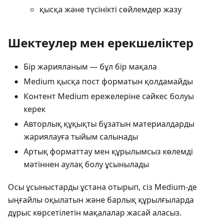
қысқа және түсінікті сөйлемдер жазу
Шектеулер мен ерекшеліктер
Бір жарияланым — бұл бір мақала
Medium қысқа пост форматын қолдамайды
Контент Medium ережелеріне сәйкес болуы
керек
Авторлық құқықты бұзатын материалдарды
жариялауға тыйым салынады
Артық форматтау мен құрылымсыз көлемді
мәтіннен аулақ болу ұсынылады
Осы ұсыныстарды ұстана отырып, сіз Medium-де
ыңғайлы оқылатын және барлық құрылғыларда
дұрыс көрсетілетін мақалалар жасай аласыз.