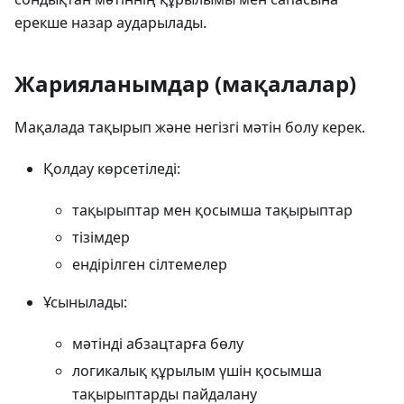
ерекше назар аударылады.
Жарияланымдар (мақалалар)
Мақалада тақырып және негізгі мәтін болу керек.
Қолдау көрсетіледі:
тақырыптар мен қосымша тақырыптар
тізімдер
ендірілген сілтемелер
Ұсынылады:
мәтінді абзацтарға бөлу
логикалық құрылым үшін қосымша
тақырыптарды пайдалану