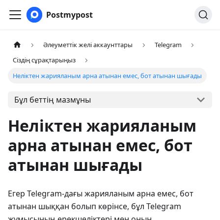
Postmypost
Әлеуметтік желі аккаунттары
Telegram
Сіздің сұрақтарыңыз
Неліктен жарияланым арна атынан емес, бот атынан шығады
Бұл беттің мазмұны
Неліктен жарияланым
арна атынан емес, бот
атынан шығады
Егер Telegram-дағы жарияланым арна емес, бот
атынан шыққан болып көрінсе, бұл Telegram
жұмысының ерекшеліктері мен оның