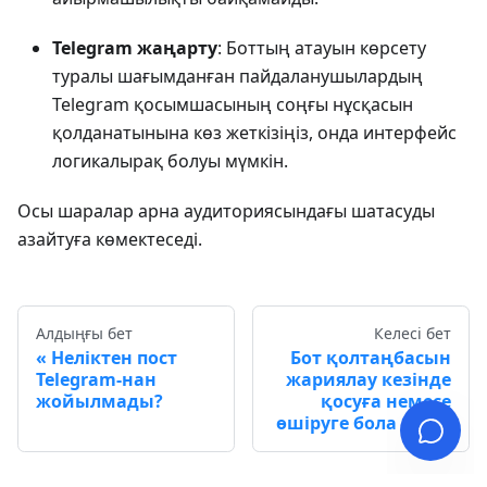
Telegram жаңарту
: Боттың атауын көрсету
туралы шағымданған пайдаланушылардың
Telegram қосымшасының соңғы нұсқасын
қолданатынына көз жеткізіңіз, онда интерфейс
логикалырақ болуы мүмкін.
Осы шаралар арна аудиториясындағы шатасуды
азайтуға көмектеседі.
Алдыңғы бет
Келесі бет
Неліктен пост
Бот қолтаңбасын
Telegram-нан
жариялау кезінде
жойылмады?
қосуға немесе
өшіруге бола ма?