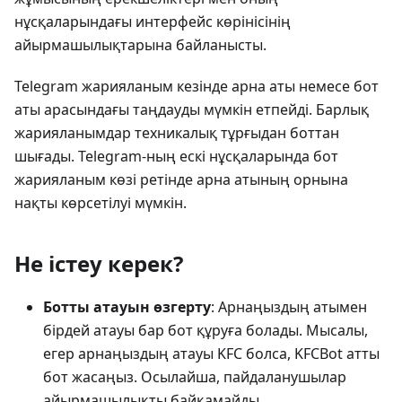
нұсқаларындағы интерфейс көрінісінің
айырмашылықтарына байланысты.
Telegram жарияланым кезінде арна аты немесе бот
аты арасындағы таңдауды мүмкін етпейді. Барлық
жарияланымдар техникалық тұрғыдан боттан
шығады. Telegram-ның ескі нұсқаларында бот
жарияланым көзі ретінде арна атының орнына
нақты көрсетілуі мүмкін.
Не істеу керек?
Ботты атауын өзгерту
: Арнаңыздың атымен
бірдей атауы бар бот құруға болады. Мысалы,
егер арнаңыздың атауы KFC болса, KFCBot атты
бот жасаңыз. Осылайша, пайдаланушылар
айырмашылықты байқамайды.