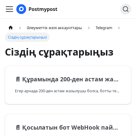
Postmypost
Әлеуметтік желі аккаунттары
Telegram
Сіздің сұрақтарыңыз
Сіздің сұрақтарыңыз
📄️
Құрамында 200-ден астам жазылушысы бар Telegram арнасына бот қосу
Егер арнада 200-ден астам жазылушы болса, ботты тек арна иесі ғана қоса алады. Әкімшіде
📄️
Қосылатын бот WebHook пайдаланады