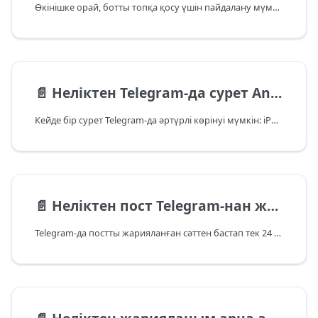
Өкінішке орай, ботты топқа қосу үшін пайдалану мүмкін емес.
📄️
Неліктен Telegram-да сурет Android-та қиылып көрінуі мүмкін?
Кейде бір сурет Telegram-да әртүрлі көрінуі мүмкін: iPhone-да немесе десктоп нұсқасында превью дұрыс көрінеді, ал
📄️
Неліктен пост Telegram-нан жойылмады?
Telegram-да постты жарияланған сәттен бастап тек 24 сағат ішінде ғана жоюға болады. Егер бұл мерзім өтіп кетсе, жазбаны сервис арқылы жою мүмкін болмайды — оны қолмен жою қажет болады.