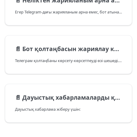
📄️
Неліктен жарияланым арна атынан емес, бот атынан шығады
Егер Telegram-дағы жарияланым арна емес, бот атынан шыққан болып көрінсе, бұл Telegram жұмысының ерекшеліктері мен оның нұсқаларындағы интерфейс көрінісінің айырмашылықтарына байланысты.
📄️
Бот қолтаңбасын жариялау кезінде қосуға немесе өшіруге бола ма?
Телеграм қолтаңбаны көрсету-көрсетпеуді өзі шешеді. Бұл қолданба нұсқасына және пайдаланушының постты ашып жатқан құрылғысына байланысты. Біз бұл қолтаңбаны әлеуметтік желі API арқылы да, қолмен де қосуға немесе өшіруге мүмкіндігіміз жоқ.
📄️
Дауыстық хабарламаларды қалай жариялауға болады?
Дауыстық хабарлама жіберу үшін: