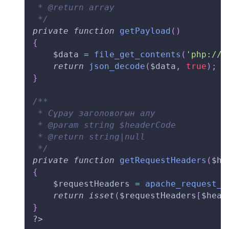
 * @return array
 */
private
function
getPayload
(
)
{
$data
=
file_get_contents
(
'php://i
return
json_decode
(
$data
,
true
)
;
}
/**
 * Сұрау заголовогын алу
 * @param string $headerCode
 * @return string|null
 */
private
function
getRequestHeaders
(
$he
{
$requestHeaders
=
apache_request_h
return
isset
(
$requestHeaders
[
$head
}
?>