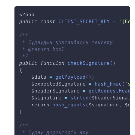
<?php
public
const
CLIENT_SECRET_KEY
=
'{Есе
/**
 * Сұраудың қолтаңбасын тексеру
 * @return bool
 */
public
function
checkSignature
(
)
{
$data
=
getPayload
(
)
;
$expectedSignature
=
hash_hmac
(
'sh
$headerSignature
=
getRequestHeade
$signature
=
strlen
(
$headerSignatu
return
hash_equals
(
$signature
,
$ex
}
/**
 * Сұрау деректерін алу