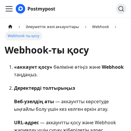
Postmypost
Әлеуметтік желі аккаунттары
Webhook
Webhook-ты қосу
Webhook-ты қосу
«аккаунт қосу»
бөліміне өтіңіз және
Webhook
таңдаңыз.
Деректерді толтырыңыз
Веб-узелдің аты
— аккаунтты көрсетуде
ыңғайлы болу үшін кез келген еркін атау.
URL-адрес
— аккаунтты қосу және Webhook
жариялау үшін сұрау жіберілетін адрес.