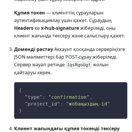
Құпия токен
— клиенттің сұрауларын
аутентификациялау үшін қажет. Сұраудың
Headers
-ке
x-hub-signature
жіберіледі, оны
клиент жағында тексеру және салыстыру қажет.
Доменді растау
Аккаунт қосқанда серверіңізге
JSON-мәліметтері бар POST-сұрау жіберіледі.
Сервер жауап ретінде
жолын
1qsRgoUgt
қайтаруы керек.
{
"type"
:
"confirmation"
,
"project_id"
:
"жобаңыздың-id"
}
Клиент жағындағы құпия токенді тексеру