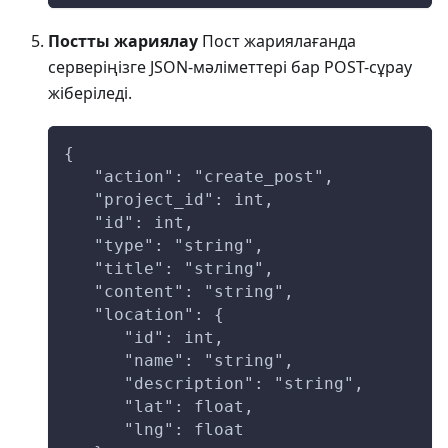
Постты жариялау
Пост жариялағанда
серверіңізге JSON-мәліметтері бар POST-сұрау
жіберіледі.
{
   "action": "create_post",
   "project_id": int,
   "id": int,
   "type": "string",
   "title": "string",
   "content": "string",
   "location": {
      "id": int,
      "name": "string",
      "description": "string",
      "lat": float,
      "lng": float