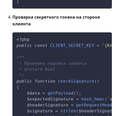
}
Проверка секретного токена на стороне
клиента
<?php
public
const
CLIENT_SECRET_KEY
=
'{Клю
/**
 * Проверка подписи запроса
 * @return bool
 */
public
function
checkSignature
(
)
{
$data
=
getPayload
(
)
;
$expectedSignature
=
hash_hmac
(
'sh
$headerSignature
=
getRequestHeade
$signature
=
strlen
(
$headerSignatu