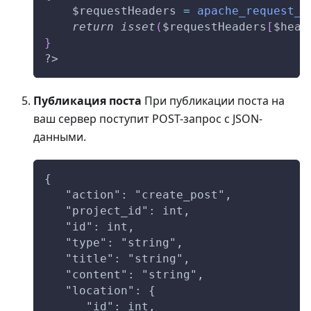
$requestHeaders
=
apache_request_h
return
isset
(
$requestHeaders
[
$head
}
?>
Публикация поста
При публикации поста на
ваш сервер поступит POST-запрос с JSON-
данными.
{
   "action": "create_post",
   "project_id": int,
   "id": int,
   "type": "string",
   "title": "string",
   "content": "string",
   "location": {
      "id": int,