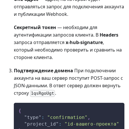
отправляться запрос для подключения аккаунта
и публикации Webhook.
Секретный токен
— необходим для
аутентификации запросов клиента. В
Headers
запроса отправляется
x-hub-signature
,
который необходимо проверить и сравнить на
стороне клиента.
Подтверждение домена
При подключении
аккаунта на ваш сервер поступит POST-запрос с
JSON-данными. В ответ сервер должен вернуть
строку
.
1qsRgoUgt
{
"type"
:
"confirmation"
,
"project_id"
:
"id-вашего-проекта"