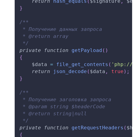
return
hash_equals
(
$signature
,
$ex
}
/**
 * Получение данных запроса
 * @return array
 */
private
function
getPayload
(
)
{
$data
=
file_get_contents
(
'php://i
return
json_decode
(
$data
,
true
)
;
}
/**
 * Получение заголовка запроса
 * @param string $headerCode
 * @return string|null
 */
private
function
getRequestHeaders
(
$he
{