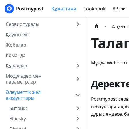
Postmypost
Құжаттама
Cookbook
API
Сервис туралы
Әлеуметт
Қауіпсіздік
Тала
Жобалар
Команда
Мұнда Webhook а
Құралдар
Модульдер мен
Деректе
параметрлер
Әлеуметтік желі
аккаунттары
Postmypost серви
вебхуктарды қаб
Битрикс
дұрыс өңдесе, б
Bluesky