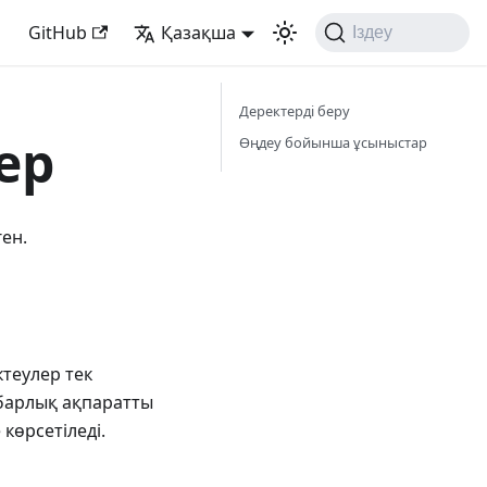
GitHub
Қазақша
Іздеу
Деректерді беру
ер
Өңдеу бойынша ұсыныстар
ен.
ктеулер тек
 барлық ақпаратты
көрсетіледі.