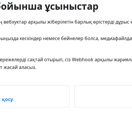
бойынша ұсыныстар
ң вебхуктар арқылы жіберілетін барлық өрістерді дұрыс 
рыңызда кескіндер немесе бейнелер болса, медиафайлда
ережелерді сақтай отырып, сіз Webhook арқылы жариял
т жасай аласыз.
 қосу