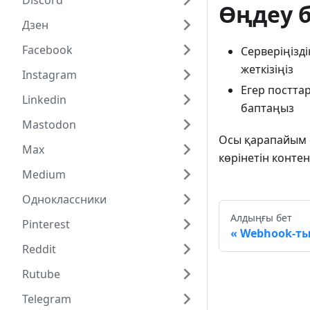
Discord
Өңдеу 
Дзен
Facebook
Серверіңізді
жеткізіңіз
Instagram
Егер постта
Linkedin
баптаңыз
Mastodon
Осы қарапайым 
Max
көрінетін контен
Medium
Одноклассники
Алдыңғы бет
Pinterest
Webhook-ты
Reddit
Rutube
Telegram