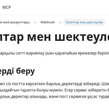
MCP
ік желі аккаунттары
Webhook
Талаптар мен шектеулер
птар мен шектеул
рқылы сәтті жариялау үшін қарапайым ережелер берілг
рді беру
сі сіз постта көрсеткен барлық деректерді жібереді. Ше
ылдайтын тарапта болуы мүмкін. Егер сервис жіберетін
арлық деректер алынады, және пост сервиске ұқсас түрде 