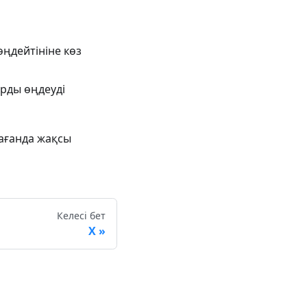
өңдейтініне көз
рды өңдеуді
ағанда жақсы
Келесі бет
Х