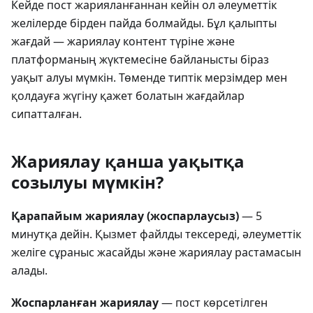
Кейде пост жарияланғаннан кейін ол әлеуметтік
желілерде бірден пайда болмайды. Бұл қалыпты
жағдай — жариялау контент түріне және
платформаның жүктемесіне байланысты біраз
уақыт алуы мүмкін. Төменде типтік мерзімдер мен
қолдауға жүгіну қажет болатын жағдайлар
сипатталған.
Жариялау қанша уақытқа
созылуы мүмкін?
Қарапайым жариялау (жоспарлаусыз)
— 5
минутқа дейін. Қызмет файлды тексереді, әлеуметтік
желіге сұраныс жасайды және жариялау растамасын
алады.
Жоспарланған жариялау
— пост көрсетілген