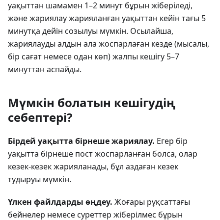
уақыттан шамамен 1–2 минут бұрын жіберіледі,
және жариялау жарияланған уақыттан кейін тағы 5
минутқа дейін созылуы мүмкін. Осылайша,
жариялауды алдын ала жоспарлаған кезде (мысалы,
бір сағат немесе одан көп) жалпы кешігу 5–7
минуттан аспайды.
Мүмкін болатын кешігудің
себептері?
Бірдей уақытта бірнеше жариялау.
Егер бір
уақытта бірнеше пост жоспарланған болса, олар
кезек-кезек жарияланады, бұл аздаған кезек
тудыруы мүмкін.
Үлкен файлдарды өңдеу.
Жоғары рұқсаттағы
бейнелер немесе суреттер жіберілмес бұрын