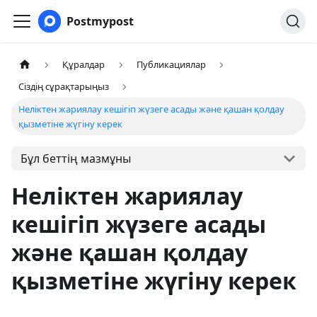
Postmypost
Құралдар
Публикациялар
Сіздің сұрақтарыңыз
Неліктен жариялау кешігіп жүзеге асады және қашан қолдау
қызметіне жүгіну керек
Бұл беттің мазмұны
Неліктен жариялау
кешігіп жүзеге асады
және қашан қолдау
қызметіне жүгіну керек