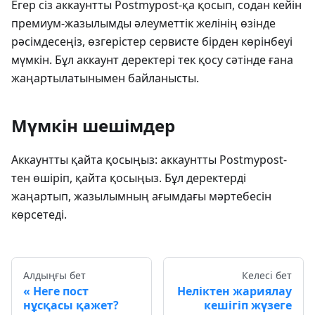
Егер сіз аккаунтты Postmypost-қа қосып, содан кейін
премиум-жазылымды әлеуметтік желінің өзінде
рәсімдесеңіз, өзгерістер сервисте бірден көрінбеуі
мүмкін. Бұл аккаунт деректері тек қосу сәтінде ғана
жаңартылатынымен байланысты.
Мүмкін шешімдер
Аккаунтты қайта қосыңыз: аккаунтты Postmypost-
тен өшіріп, қайта қосыңыз. Бұл деректерді
жаңартып, жазылымның ағымдағы мәртебесін
көрсетеді.
Алдыңғы бет
Келесі бет
Неге пост
Неліктен жариялау
нұсқасы қажет?
кешігіп жүзеге