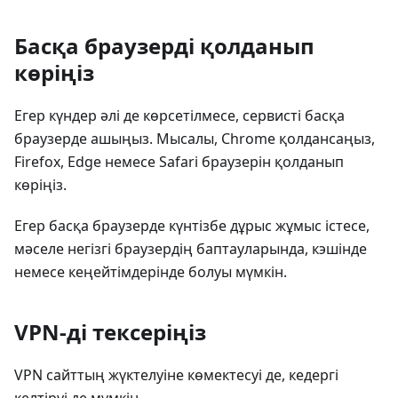
Басқа браузерді қолданып
көріңіз
Егер күндер әлі де көрсетілмесе, сервисті басқа
браузерде ашыңыз. Мысалы, Chrome қолдансаңыз,
Firefox, Edge немесе Safari браузерін қолданып
көріңіз.
Егер басқа браузерде күнтізбе дұрыс жұмыс істесе,
мәселе негізгі браузердің баптауларында, кэшінде
немесе кеңейтімдерінде болуы мүмкін.
VPN-ді тексеріңіз
VPN сайттың жүктелуіне көмектесуі де, кедергі