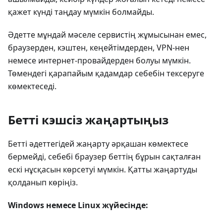
қажет күнді таңдау мүмкін болмайды.
Әдетте мұндай мәселе сервистің жұмысынан емес,
браузерден, кэштен, кеңейтімдерден, VPN-нен
немесе интернет-провайдерден болуы мүмкін.
Төмендегі қарапайым қадамдар себебін тексеруге
көмектеседі.
Бетті кэшсіз жаңартыңыз
Бетті әдеттегідей жаңарту әрқашан көмектесе
бермейді, себебі браузер беттің бұрын сақталған
ескі нұсқасын көрсетуі мүмкін. Қатты жаңартуды
қолданып көріңіз.
Windows немесе Linux жүйесінде: