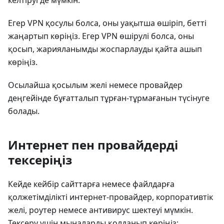
келтіруі де мүмкін.
Егер VPN қосулы болса, оны уақытша өшіріп, бетті
жаңартып көріңіз. Егер VPN өшірулі болса, оны
қосып, жарияланымды жоспарлауды қайта ашып
көріңіз.
Осылайша қосылым желі немесе провайдер
деңгейінде бұғатталып тұрған-тұрмағанын түсінуге
болады.
Интернет пен провайдерді
тексеріңіз
Кейде кейбір сайттарға немесе файлдарға
қолжетімділікті интернет-провайдер, корпоративтік
желі, роутер немесе антивирус шектеуі мүмкін.
Тексеру үшін мыналарды қолданып көріңіз: