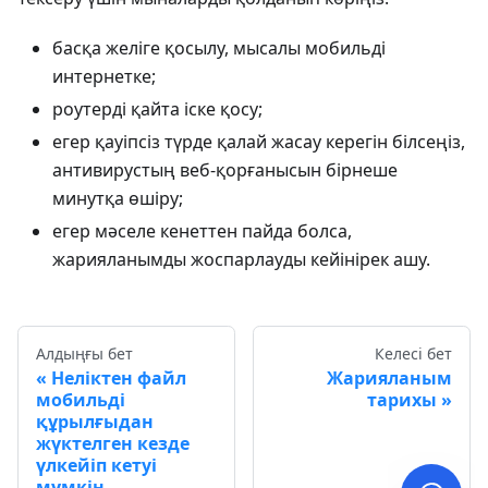
басқа желіге қосылу, мысалы мобильді
интернетке;
роутерді қайта іске қосу;
егер қауіпсіз түрде қалай жасау керегін білсеңіз,
антивирустың веб-қорғанысын бірнеше
минутқа өшіру;
егер мәселе кенеттен пайда болса,
жарияланымды жоспарлауды кейінірек ашу.
Алдыңғы бет
Келесі бет
Неліктен файл
Жарияланым
мобильді
тарихы
құрылғыдан
жүктелген кезде
үлкейіп кетуі
мүмкін