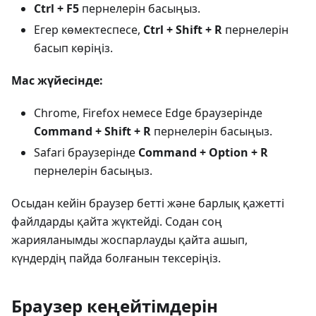
Ctrl + F5
пернелерін басыңыз.
Егер көмектеспесе,
Ctrl + Shift + R
пернелерін
басып көріңіз.
Mac жүйесінде:
Chrome, Firefox немесе Edge браузерінде
Command + Shift + R
пернелерін басыңыз.
Safari браузерінде
Command + Option + R
пернелерін басыңыз.
Осыдан кейін браузер бетті және барлық қажетті
файлдарды қайта жүктейді. Содан соң
жарияланымды жоспарлауды қайта ашып,
күндердің пайда болғанын тексеріңіз.
Браузер кеңейтімдерін