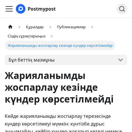
Postmypost
Құралдар
Публикациялар
Сіздің сұрақтарыңыз
Жарияланымды жоспарлау кезінде күндер көрсетілмейді
Бұл беттің мазмұны
Жарияланымды
жоспарлау кезінде
күндер көрсетілмейді
Кейде жарияланымды жоспарлау терезесінде
күндер көрсетілмеуі мүмкін: күнтізбе дұрыс
ашылмайды, кейбір күндер жоғалып кетеді немесе