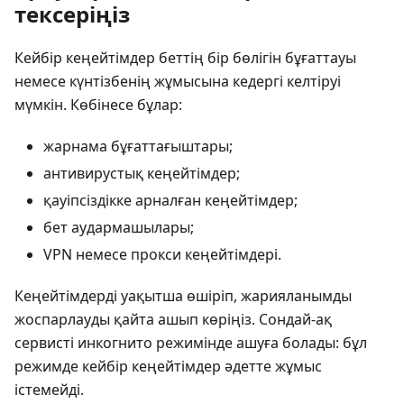
тексеріңіз
Кейбір кеңейтімдер беттің бір бөлігін бұғаттауы
немесе күнтізбенің жұмысына кедергі келтіруі
мүмкін. Көбінесе бұлар:
жарнама бұғаттағыштары;
антивирустық кеңейтімдер;
қауіпсіздікке арналған кеңейтімдер;
бет аудармашылары;
VPN немесе прокси кеңейтімдері.
Кеңейтімдерді уақытша өшіріп, жарияланымды
жоспарлауды қайта ашып көріңіз. Сондай-ақ
сервисті инкогнито режимінде ашуға болады: бұл
режимде кейбір кеңейтімдер әдетте жұмыс
істемейді.