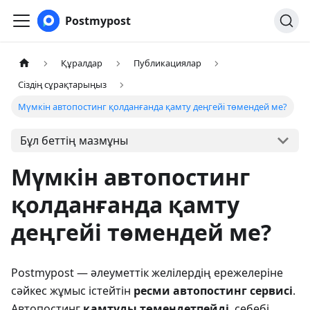
Postmypost
Құралдар
Публикациялар
Сіздің сұрақтарыңыз
Мүмкін автопостинг қолданғанда қамту деңгейі төмендей ме?
Бұл беттің мазмұны
Мүмкін автопостинг
қолданғанда қамту
деңгейі төмендей ме?
Postmypost — әлеуметтік желілердің ережелеріне
сәйкес жұмыс істейтін
ресми автопостинг сервисі
.
Автопостинг
қамтуды төмендетпейді
, себебі