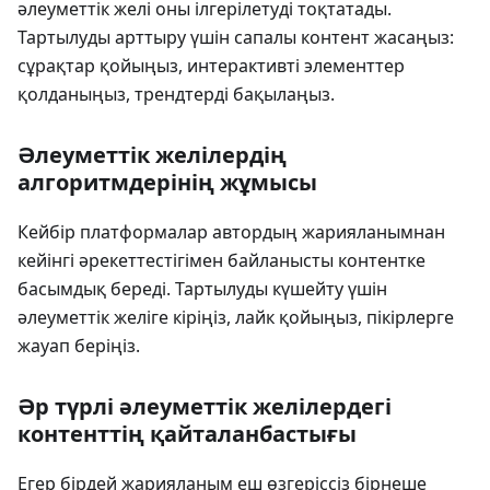
әлеуметтік желі оны ілгерілетуді тоқтатады.
Тартылуды арттыру үшін сапалы контент жасаңыз:
сұрақтар қойыңыз, интерактивті элементтер
қолданыңыз, трендтерді бақылаңыз.
Әлеуметтік желілердің
алгоритмдерінің жұмысы
Кейбір платформалар автордың жарияланымнан
кейінгі әрекеттестігімен байланысты контентке
басымдық береді. Тартылуды күшейту үшін
әлеуметтік желіге кіріңіз, лайк қойыңыз, пікірлерге
жауап беріңіз.
Әр түрлі әлеуметтік желілердегі
контенттің қайталанбастығы
Егер бірдей жарияланым еш өзгеріссіз бірнеше