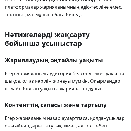
платформалар жарияланымның әдіс-тәсіліне емес,
тек оның мазмұнына баға береді.
Нәтижелерді жақсарту
бойынша ұсыныстар
Жариялаудың оңтайлы уақыты
Егер жарияланым аудитория белсенді емес уақытта
шықса, ол аз көрілім жинауы мүмкін. Оқырмандар
онлайн болған уақытта жариялаған дұрыс.
Контенттің сапасы және тартылу
Егер жарияланым назар аудартпаса, қолданушылар
оны айналдырып өтуі ықтимал, ал сол себепті