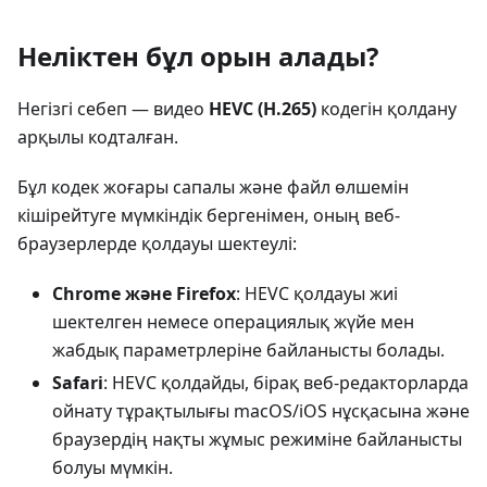
Неліктен бұл орын алады?
Негізгі себеп — видео
HEVC (H.265)
кодегін қолдану
арқылы кодталған.
Бұл кодек жоғары сапалы және файл өлшемін
кішірейтуге мүмкіндік бергенімен, оның веб-
браузерлерде қолдауы шектеулі:
Chrome және Firefox
: HEVC қолдауы жиі
шектелген немесе операциялық жүйе мен
жабдық параметрлеріне байланысты болады.
Safari
: HEVC қолдайды, бірақ веб-редакторларда
ойнату тұрақтылығы macOS/iOS нұсқасына және
браузердің нақты жұмыс режиміне байланысты
болуы мүмкін.