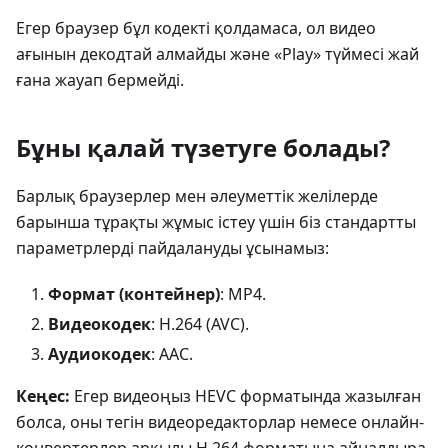
Егер браузер бұл кодекті қолдамаса, ол видео
ағынын декодтай алмайды және «Play» түймесі жай
ғана жауап бермейді.
Бұны қалай түзетуге болады?
Барлық браузерлер мен әлеуметтік желілерде
барынша тұрақты жұмыс істеу үшін біз стандартты
параметрлерді пайдалануды ұсынамыз:
Формат (контейнер)
: MP4.
Видеокодек
: H.264 (AVC).
Аудиокодек
: AAC.
Кеңес:
Егер видеоңыз HEVC форматында жазылған
болса, оны тегін видеоредакторлар немесе онлайн-