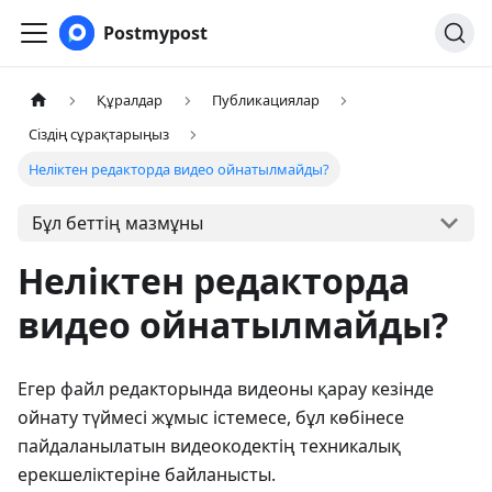
Postmypost
Құралдар
Публикациялар
Сіздің сұрақтарыңыз
Неліктен редакторда видео ойнатылмайды?
Бұл беттің мазмұны
Неліктен редакторда
видео ойнатылмайды?
Егер файл редакторында видеоны қарау кезінде
ойнату түймесі жұмыс істемесе, бұл көбінесе
пайдаланылатын видеокодектің техникалық
ерекшеліктеріне байланысты.