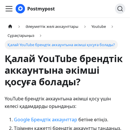
Postmypost
Әлеуметтік желі аккаунттары
Youtube
Сұрақтарыңыз
Қалай YouTube брендтік аккаунтына әкімші қосуға болады?
Қалай YouTube брендтік
аккаунтына әкімші
қосуға болады?
YouTube брендтік аккаунтына әкімші қосу үшін
келесі қадамдарды орындаңыз:
Google Брендтік аккаунттар
бетіне өтіңіз.
Тізімнен қажетті брендтік аккаунтты таңдаңыз.