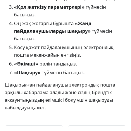
«Қол жеткізу параметрлері»
түймесін
басыңыз.
Оң жақ жоғарғы бұрышта
«Жаңа
пайдаланушыларды шақыру»
түймесін
басыңыз.
Қосу қажет пайдаланушының электрондық
пошта мекенжайын енгізіңіз.
«Әкімші»
рөлін таңдаңыз.
«Шақыру»
түймесін басыңыз.
Шақырылған пайдаланушы электрондық пошта
арқылы хабарлама алады және сіздің брендтік
аккаунтыңыздың әкімшісі болу үшін шақыруды
қабылдауы қажет.