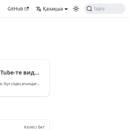
GitHub
Қазақша
Іздеу
 мұқабасы көрсетілмейді?
Егер мұқаба көрсетілмесе, бұл сіздің ағымдағы тарифтік жоспарыңызға байланысты болуы мүмкін. «Стандартты» тарифінде
Келесі бет