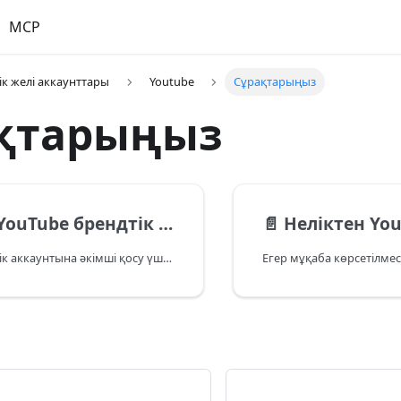
MCP
ік желі аккаунттары
Youtube
Сұрақтарыңыз
қтарыңыз
ендтік аккаунтына әкімші қосуға болады?
📄️
Неліктен YouTube-те видео
YouTube брендтік аккаунтына әкімші қосу үшін келесі қадамдарды орындаңыз: