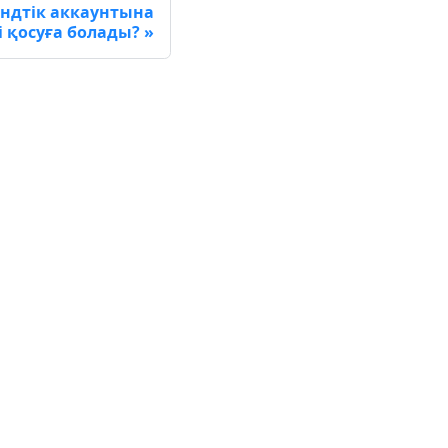
ендтік аккаунтына
 қосуға болады?