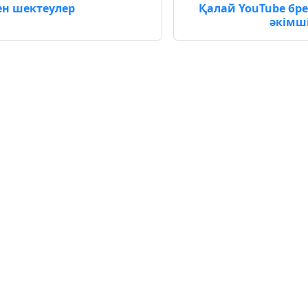
ен шектеулер
Қалай YouTube бр
әкімші