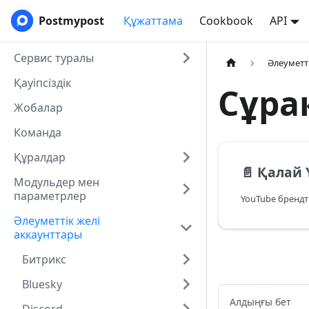
Postmypost
Құжаттама
Cookbook
API
Сервис туралы
Әлеуметт
Қауіпсіздік
Сұра
Жобалар
Команда
Құралдар
📄️
Қалай YouTube бр
Модульдер мен
параметрлер
Әлеуметтік желі
аккаунттары
Битрикс
Bluesky
Алдыңғы бет