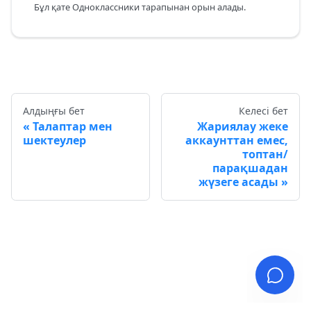
Бұл қате Одноклассники тарапынан орын алады.
Алдыңғы бет
Келесі бет
Талаптар мен
Жариялау жеке
шектеулер
аккаунттан емес,
топтан/
парақшадан
жүзеге асады