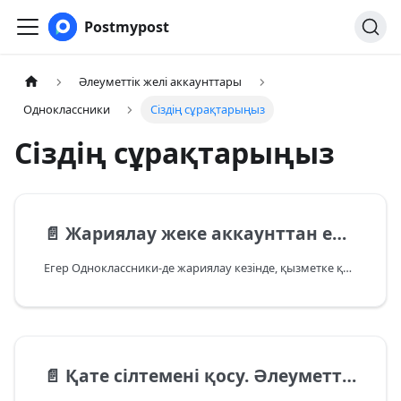
Postmypost
Әлеуметтік желі аккаунттары
Одноклассники
Сіздің сұрақтарыңыз
Сіздің сұрақтарыңыз
📄️
Жариялау жеке аккаунттан емес, топтан/парақшадан жүзеге асады
Егер Одноклассники-де жариялау кезінде, қызметке қосылған топтарда, жазбалар топтан немесе парақшадан болуын қаласаңыз, бұл функцияны Одноклассники тобының баптауларында қосу қажет.
📄️
Қате сілтемені қосу. Әлеуметтік желі сілтемеге қол жеткізе алмады