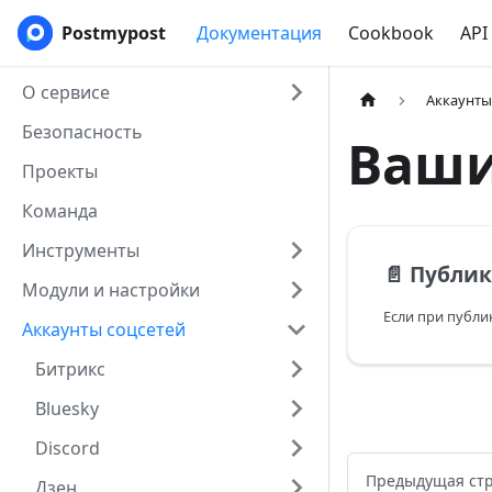
Postmypost
Документация
Cookbook
API
О сервисе
Аккаунты
Безопасность
Ваши
Проекты
Команда
Инструменты
📄️
Публикация происход
Модули и настройки
Аккаунты соцсетей
Битрикс
Bluesky
Discord
Предыдущая ст
Дзен