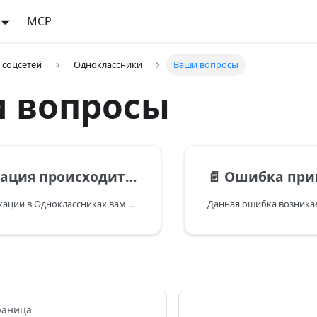
MCP
 соцсетей
Одноклассники
Ваши вопросы
 вопросы
ит от личного аккаунта, а не от группы/страницы
📄️
Ошибка прикрепления ссылки. Социальная сеть н
Если при публикации в Одноклассниках вам нужно, чтобы в подключенных в сервис группах, посты были от
раница