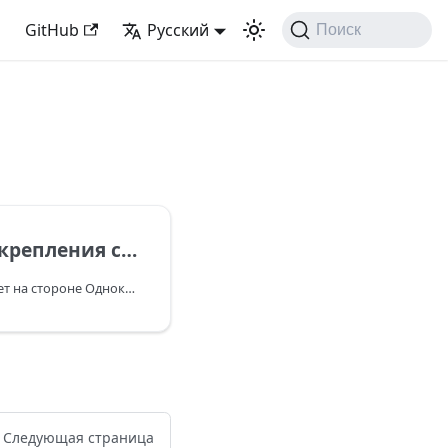
GitHub
Русский
Поиск
е смогла получить доступ к сайту по ссылке
Данная ошибка возникает на стороне Одноклассники.
Следующая страница