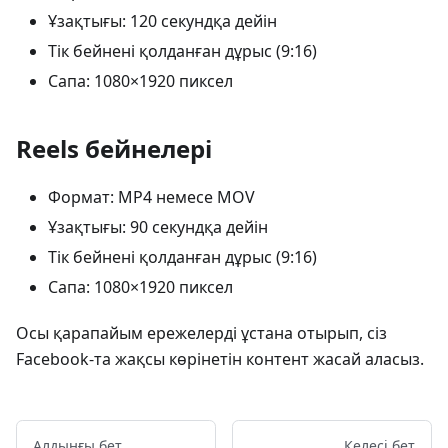
Ұзақтығы: 120 секундқа дейін
Тік бейнені қолданған дұрыс (9:16)
Сапа: 1080×1920 пиксел
Reels бейнелері
Формат: MP4 немесе MOV
Ұзақтығы: 90 секундқа дейін
Тік бейнені қолданған дұрыс (9:16)
Сапа: 1080×1920 пиксел
Осы қарапайым ережелерді ұстана отырып, сіз
Facebook-та жақсы көрінетін контент жасай аласыз.
Алдыңғы бет
Келесі бет