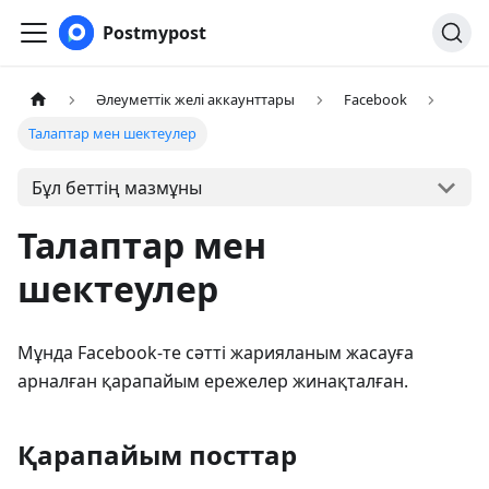
Postmypost
Әлеуметтік желі аккаунттары
Facebook
Талаптар мен шектеулер
Бұл беттің мазмұны
Талаптар мен
шектеулер
Мұнда Facebook-те сәтті жарияланым жасауға
арналған қарапайым ережелер жинақталған.
Қарапайым посттар