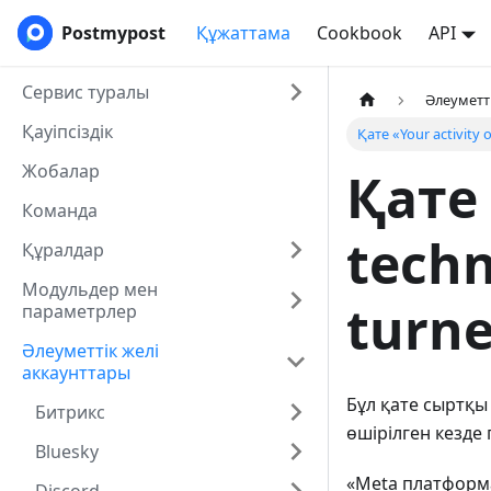
Postmypost
Құжаттама
Cookbook
API
Сервис туралы
Әлеуметт
Қауіпсіздік
Қате «Your activity 
Жобалар
Қате 
Команда
techn
Құралдар
Модульдер мен
turne
параметрлер
Әлеуметтік желі
аккаунттары
Бұл қате сыртқы
Битрикс
өшірілген кезде
Bluesky
«Meta платформ