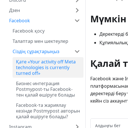
Discord
Дзен
Мүмкін 
Facebook
Facebook қосу
Деректерді б
Талаптар мен шектеулер
Құпиялылық 
Сіздің сұрақтарыңыз
Қалай т
Қате «Your activity off Meta
technologies is currently
turned off»
Facebook және I
Бизнес-интеграция
платформасынан
Postmypost-ты Facebook-
деректерді беру
тен қалай өшіруге болады
кейін сіз аккаун
Facebook-та жариялау
кезінде Postmypost авторын
қалай өшіруге болады?
Алдыңғы бет
Instagram