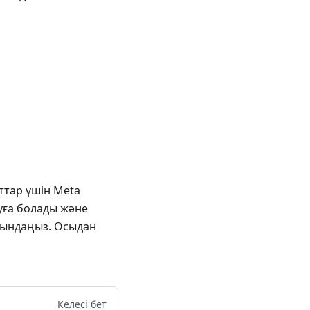
ттар үшін Meta
уға болады және
рындаңыз. Осыдан
Келесі бет