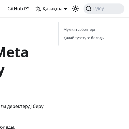
GitHub
Қазақша
Іздеу
Мүмкін себептері
Қалай түзетуге болады
 Meta
y
ғы деректерді беру
болады.