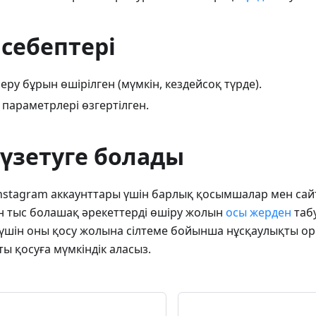
себептері
еру бұрын өшірілген (мүмкін, кездейсоқ түрде).
параметрлері өзгертілген.
үзетуге болады
nstagram аккаунттары үшін барлық қосымшалар мен сай
 тыс болашақ әрекеттерді өшіру жолын
осы жерден
таб
 үшін оны қосу жолына сілтеме бойынша нұсқаулықты о
тты қосуға мүмкіндік аласыз.