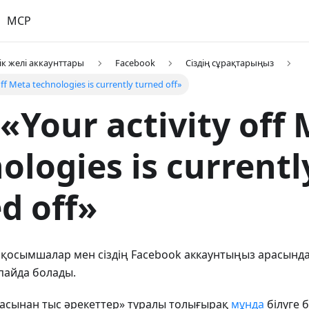
MCP
ік желі аккаунттары
Facebook
Сіздің сұрақтарыңыз
off Meta technologies is currently turned off»
«Your activity off
ologies is currentl
d off»
 қосымшалар мен сіздің Facebook аккаунтыңыз арасында
 пайда болады.
асынан тыс әрекеттер» туралы толығырақ
мұнда
білуге 