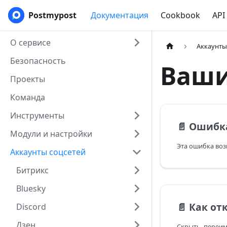
Postmypost
Документация
Cookbook
API
О сервисе
Аккаунты
Безопасность
Ваши
Проекты
Команда
Инструменты
📄️
Ошибка «Your activity
Модули и настройки
Аккаунты соцсетей
Битрикс
Bluesky
📄️
Как отключить авт
Discord
Дзен