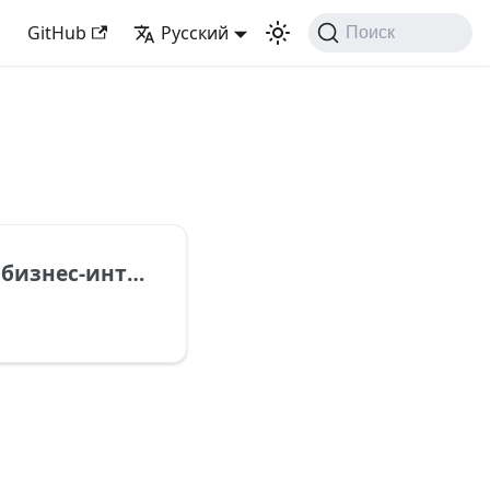
GitHub
Русский
Поиск
ию Postmypost из Facebook