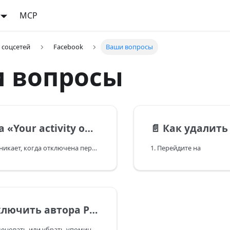
MCP
 соцсетей
Facebook
Ваши вопросы
 вопросы
 off Meta technologies is currently turned off»
📄️
Как удалить бизнес-интеграц
Эта ошибка возникает, когда отключена передача данных между внешними приложениями и вашим аккаунтом
1. Перейдите на
ора Postmypost при публикации на Facebook?
Скрыть, переименовать или убрать упоминание приложения‑источника (Postmypost) у публикации на Facebook нельзя. Это ограничение платформы: Facebook/Meta (Graph API) фиксирует, через какое приложение создан пост, и сторонние сервисы не могут подменять или скрывать источник.