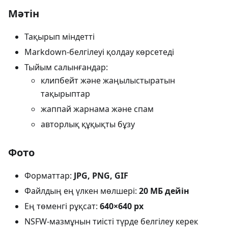
Мәтін
Тақырып міндетті
Markdown-белгілеуі қолдау көрсетеді
Тыйым салынғандар:
клипбейт және жаңылыстыратын
тақырыптар
жаппай жарнама және спам
авторлық құқықты бұзу
Фото
Форматтар:
JPG, PNG, GIF
Файлдың ең үлкен мөлшері:
20 МБ дейін
Ең төменгі рұқсат:
640×640 px
NSFW-мазмұнын тиісті түрде белгілеу керек