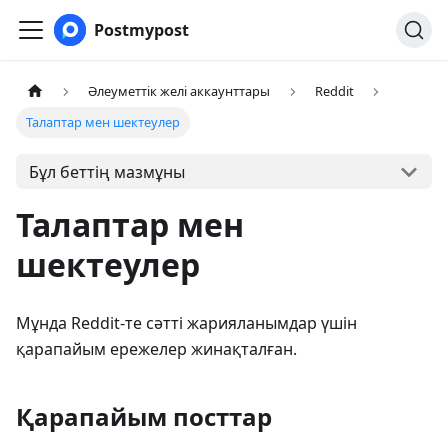
Postmypost
Әлеуметтік желі аккаунттары
Reddit
Талаптар мен шектеулер
Бұл беттің мазмұны
Талаптар мен
шектеулер
Мұнда Reddit-те сәтті жарияланымдар үшін
қарапайым ережелер жинақталған.
Қарапайым посттар