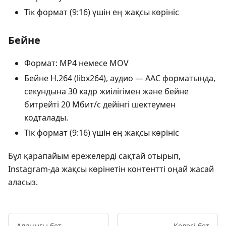
Тік формат (9:16) үшін ең жақсы көрініс
Бейне
Формат: MP4 немесе MOV
Бейне H.264 (libx264), аудио — AAC форматында,
секундына 30 кадр жиілігімен және бейне
битрейті 20 Мбит/с дейінгі шектеумен
кодталады.
Тік формат (9:16) үшін ең жақсы көрініс
Бұл қарапайым ережелерді сақтай отырып,
Instagram-да жақсы көрінетін контентті оңай жасай
аласыз.
Алдыңғы бет
Келесі бет