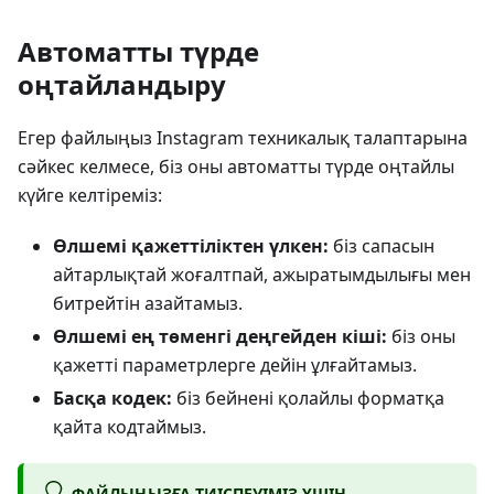
Автоматты түрде
оңтайландыру
Егер файлыңыз Instagram техникалық талаптарына
сәйкес келмесе, біз оны автоматты түрде оңтайлы
күйге келтіреміз:
Өлшемі қажеттіліктен үлкен:
біз сапасын
айтарлықтай жоғалтпай, ажыратымдылығы мен
битрейтін азайтамыз.
Өлшемі ең төменгі деңгейден кіші:
біз оны
қажетті параметрлерге дейін ұлғайтамыз.
Басқа кодек:
біз бейнені қолайлы форматқа
қайта кодтаймыз.
ФАЙЛЫҢЫЗҒА ТИІСПЕУІМІЗ ҮШІН