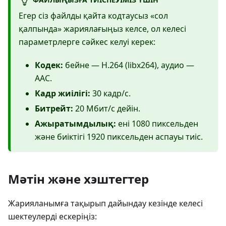
Егер сіз файлды қайта кодтаусыз «сол
қалпында» жариялағыңыз келсе, ол келесі
параметрлерге сәйкес келуі керек:
Кодек:
бейне — H.264 (libx264), аудио —
AAC.
Кадр жиілігі:
30 кадр/с.
Битрейт:
20 Мбит/с дейін.
Ажыратымдылық:
ені 1080 пиксельден
және биіктігі 1920 пиксельден аспауы тиіс.
Мәтін және хэштегтер
Жарияланымға тақырып дайындау кезінде келесі
шектеулерді ескеріңіз: