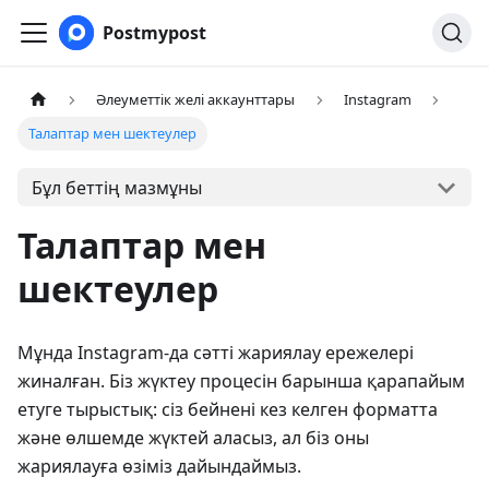
Postmypost
Әлеуметтік желі аккаунттары
Instagram
Талаптар мен шектеулер
Бұл беттің мазмұны
Талаптар мен
шектеулер
Мұнда Instagram-да сәтті жариялау ережелері
жиналған. Біз жүктеу процесін барынша қарапайым
етуге тырыстық: сіз бейнені кез келген форматта
және өлшемде жүктей аласыз, ал біз оны
жариялауға өзіміз дайындаймыз.