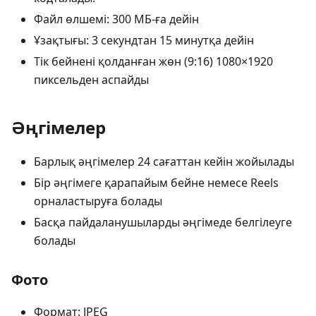
Файл өлшемі: 300 МБ-ға дейін
Ұзақтығы: 3 секундтан 15 минутқа дейін
Тік бейнені қолданған жөн (9:16) 1080×1920
пиксельден аспайды
Әңгімелер
Барлық әңгімелер 24 сағаттан кейін жойылады
Бір әңгімеге қарапайым бейне немесе Reels
орналастыруға болады
Басқа пайдаланушыларды әңгімеде белгілеуге
болады
Фото
Формат: JPEG