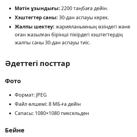
Мәтін ұзындығы:
2200 таңбаға дейін.
Хэштегтер саны:
30-дан аспауы керек.
Жалпы шектеу:
жарияланымның өзіндегі және
оған жазылған бірінші пікірдегі хэштегтердің
жалпы саны 30-дан аспауы тиіс.
Әдеттегі посттар
Фото
Формат: JPEG
Файл өлшемі: 8 МБ-ға дейін
Сапасы: 1080×1080 пиксельден
Бейне