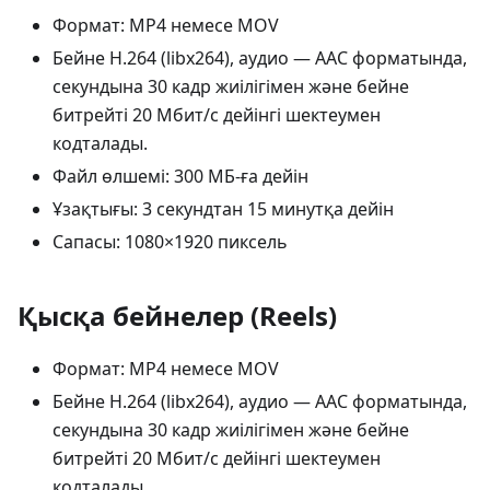
Формат: MP4 немесе MOV
Бейне H.264 (libx264), аудио — AAC форматында,
секундына 30 кадр жиілігімен және бейне
битрейті 20 Мбит/с дейінгі шектеумен
кодталады.
Файл өлшемі: 300 МБ-ға дейін
Ұзақтығы: 3 секундтан 15 минутқа дейін
Сапасы: 1080×1920 пиксель
Қысқа бейнелер (Reels)
Формат: MP4 немесе MOV
Бейне H.264 (libx264), аудио — AAC форматында,
секундына 30 кадр жиілігімен және бейне
битрейті 20 Мбит/с дейінгі шектеумен
кодталады.