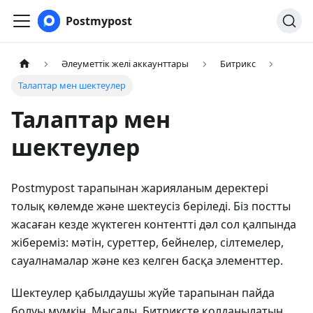
Postmypost
Әлеуметтік желі аккаунттары
Битрикс
Талаптар мен шектеулер
Талаптар мен
шектеулер
Postmypost тарапынан жарияланым деректері
толық көлемде және шектеусіз беріледі. Біз постты
жасаған кезде жүктеген контентті дәл сол қалпында
жібереміз: мәтін, суреттер, бейнелер, сілтемелер,
сауалнамалар және кез келген басқа элементтер.
Шектеулер қабылдаушы жүйе тарапынан пайда
болуы мүмкін. Мысалы, Битриксте қолданылатын