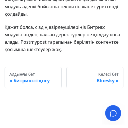
модуль әдепкі бойынша тек мәтін және суреттерді
қолдайды.
Қажет болса, сіздің әзірлеушілеріңіз Битрикс
модулін өңдеп, қалған дерек түрлеріне қолдау қоса
алады. Postmypost тарапынан берілетін контентке
қосымша шектеулер жоқ.
Алдыңғы бет
Келесі бет
Битриксті қосу
Bluesky