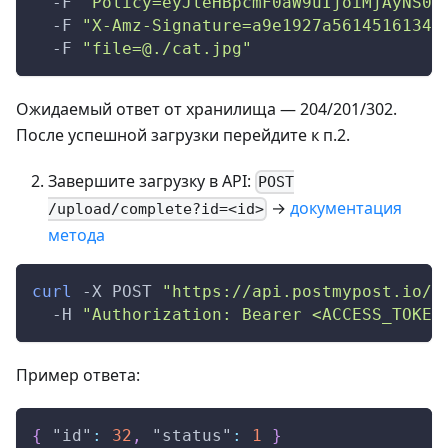
-F
"Policy=eyJleHBpcmF0aW9uIjoiMjAyNS0w
-F
"X-Amz-Signature=a9e1927a56145161345
-F
"file=@./cat.jpg"
Ожидаемый ответ от хранилища — 204/201/302.
После успешной загрузки перейдите к п.2.
Завершите загрузку в API:
POST
→
документация
/upload/complete?id=<id>
метода
curl
-X
 POST 
"https://api.postmypost.io/v
-H
"Authorization: Bearer <ACCESS_TOKEN
Пример ответа:
{
"id"
:
32
,
"status"
:
1
}