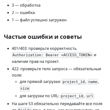
3 — обработка
2 — ошибка
1 — файл успешно загружен
Частые ошибки и советы
401/403: проверьте корректность
и
Authorization: Bearer <ACCESS_TOKEN>
наличие прав на проект.
422: проверьте тело запроса — обязательные
поля:
для прямой загрузки:
,
,
project_id
name
size
для загрузки по URL:
,
project_id
url
На шаге S3 обязательно передавайте все поля
из
точь‑в‑точь, как они вернулись из