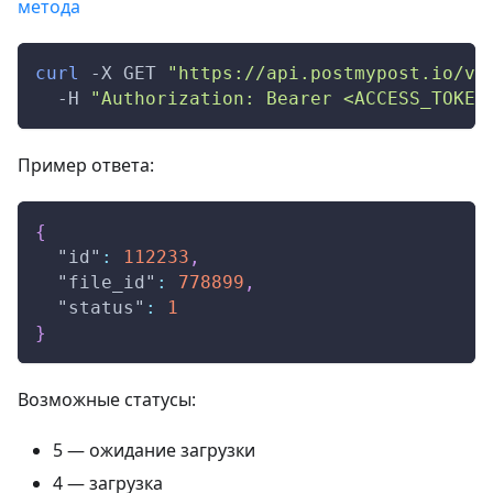
метода
curl
-X
 GET 
"https://api.postmypost.io/v4
-H
"Authorization: Bearer <ACCESS_TOKEN
Пример ответа:
{
"id"
:
112233
,
"file_id"
:
778899
,
"status"
:
1
}
Возможные статусы:
5 — ожидание загрузки
4 — загрузка