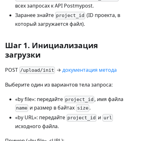
всех запросах к API Postmypost.
Заранее знайте
(ID проекта, в
project_id
который загружается файл).
Шаг 1. Инициализация
загрузки
POST
→
документация метода
/upload/init
Выберите один из вариантов тела запроса:
«by file»: передайте
, имя файла
project_id
и размер в байтах
.
name
size
«by URL»: передайте
и
project_id
url
исходного файла.
Пример («by file», cURL):