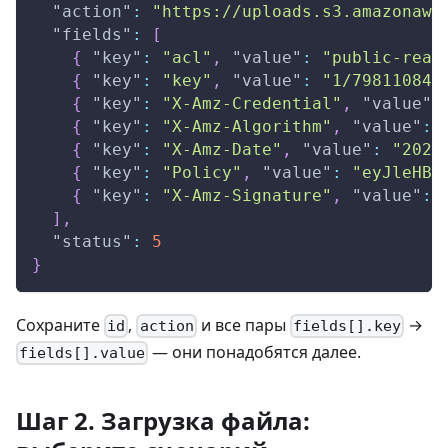
"action"
:
"https://uploads.s3.amazonaws
"fields"
:
[
{
"key"
:
"acl"
,
"value"
:
"public-read
{
"key"
:
"key"
,
"value"
:
"1/79811084-
{
"key"
:
"X-Amz-Credential"
,
"value"
:
{
"key"
:
"X-Amz-Algorithm"
,
"value"
:
{
"key"
:
"X-Amz-Date"
,
"value"
:
"2025
{
"key"
:
"Policy"
,
"value"
:
"eyJleHBp
{
"key"
:
"X-Amz-Signature"
,
"value"
:
]
,
"status"
:
5
}
Сохраните
,
и все пары
→
id
action
fields[].key
— они понадобятся далее.
fields[].value
Шаг 2. Загрузка файла: