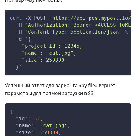
curl
-X
 POST 
"https://api.postmypost.io/v
-H
"Authorization: Bearer <ACCESS_TOKEN
-H
"Content-Type: application/json"
\
-d
'{
    "project_id": 12345,
    "name": "cat.jpg",
    "size": 259390
  }'
Успешный ответ для варианта «by file» вернёт
параметры для прямой загрузки в S3:
{
"id"
:
32
,
"name"
:
"cat.jpg"
,
"size"
:
259390
,