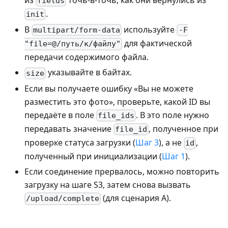
fields
.
init
В
используйте
multipart/form-data
-F
для фактической
"file=@/путь/к/файлу"
передачи содержимого файла.
указывайте в байтах.
size
Если вы получаете ошибку «Вы не можете
разместить это фото», проверьте, какой ID вы
передаёте в поле
. В это поле нужно
file_ids
передавать значение
, полученное при
file_id
проверке статуса загрузки (
Шаг 3
), а не
,
id
полученный при инициализации (
Шаг 1
).
Если соединение прервалось, можно повторить
загрузку на шаге S3, затем снова вызвать
(для сценария A).
/upload/complete