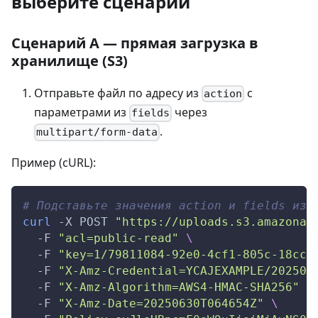
выберите сценарий
Сценарий A — прямая загрузка в
хранилище (S3)
Отправьте файл по адресу из
с
action
параметрами из
через
fields
.
multipart/form-data
Пример (cURL):
# Подставьте значения action и fields из 
curl
-X
 POST 
"https://uploads.s3.amazonaw
-F
"acl=public-read"
\
-F
"key=1/79811084-92e0-4cf1-805c-18cc4
-F
"X-Amz-Credential=YCAJEXAMPLE/202506
-F
"X-Amz-Algorithm=AWS4-HMAC-SHA256"
\
-F
"X-Amz-Date=20250630T064654Z"
\