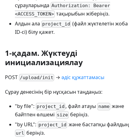
сұрауларында
Authorization: Bearer
тақырыбын жіберіңіз.
<ACCESS_TOKEN>
Алдын ала
(файл жүктелетін жоба
project_id
ID‑сі) білу қажет.
1‑қадам. Жүктеуді
инициализациялау
POST
→
әдіс құжаттамасы
/upload/init
Сұрау денесінің бір нұсқасын таңдаңыз:
"by file":
, файл атауы
және
project_id
name
байтпен өлшемі
беріңіз.
size
"by URL":
және бастапқы файлдың
project_id
беріңіз.
url