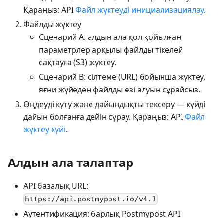
Қараңыз: API
Файл жүктеуді инициализациялау
.
Файлды жүктеу
Сценарий A: алдын ала қол қойылған
параметрлер арқылы файлды тікелей
сақтауға (S3) жүктеу.
Сценарий B: сілтеме (URL) бойынша жүктеу,
яғни жүйеден файлды өзі алуын сұрайсыз.
Өңдеуді күту және дайындықты тексеру — күйді
дайын болғанға дейін сұрау. Қараңыз: API
Файл
жүктеу күйі
.
Алдын ала талаптар
API базалық URL:
https://api.postmypost.io/v4.1
Аутентификация: барлық Postmypost API