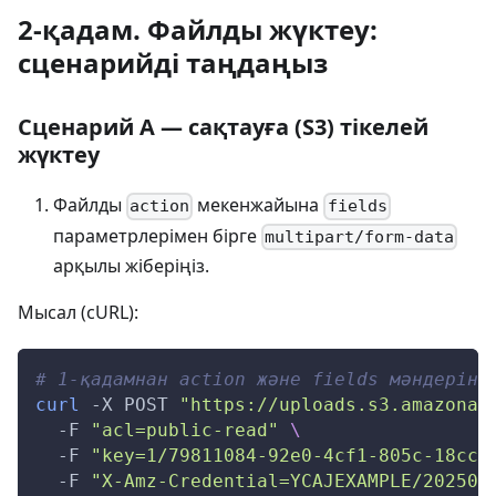
2‑қадам. Файлды жүктеу:
сценарийді таңдаңыз
Сценарий A — сақтауға (S3) тікелей
жүктеу
Файлды
мекенжайына
action
fields
параметрлерімен бірге
multipart/form-data
арқылы жіберіңіз.
Мысал (cURL):
# 1-қадамнан action және fields мәндерін 
curl
-X
 POST 
"https://uploads.s3.amazonaw
-F
"acl=public-read"
\
-F
"key=1/79811084-92e0-4cf1-805c-18cc4
-F
"X-Amz-Credential=YCAJEXAMPLE/202506