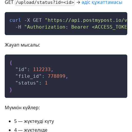
GET
→
әдіс құжаттамасы
/upload/status?id=<id>
curl
-X
 GET 
"https://api.postmypost.io/v4
-H
"Authorization: Bearer <ACCESS_TOKEN
Жауап мысалы:
{
"id"
:
112233
,
"file_id"
:
778899
,
"status"
:
1
}
Мүмкін күйлер:
5 — жүктеуді күту
4 — жүктелуде