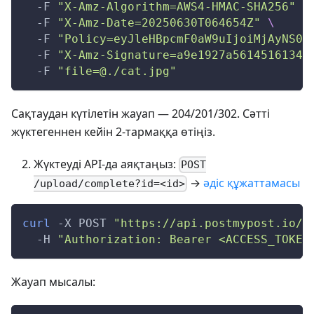
-F
"X-Amz-Algorithm=AWS4-HMAC-SHA256"
\
-F
"X-Amz-Date=20250630T064654Z"
\
-F
"Policy=eyJleHBpcmF0aW9uIjoiMjAyNS0w
-F
"X-Amz-Signature=a9e1927a56145161345
-F
"file=@./cat.jpg"
Сақтаудан күтілетін жауап — 204/201/302. Сәтті
жүктегеннен кейін 2‑тармаққа өтіңіз.
Жүктеуді API‑да аяқтаңыз:
POST
→
әдіс құжаттамасы
/upload/complete?id=<id>
curl
-X
 POST 
"https://api.postmypost.io/v
-H
"Authorization: Bearer <ACCESS_TOKEN
Жауап мысалы: