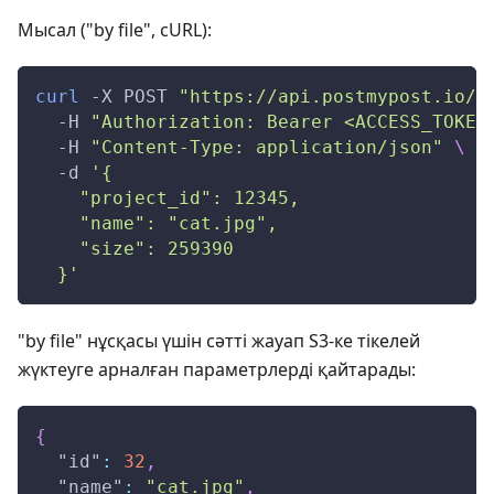
Мысал ("by file", cURL):
curl
-X
 POST 
"https://api.postmypost.io/v
-H
"Authorization: Bearer <ACCESS_TOKEN
-H
"Content-Type: application/json"
\
-d
'{
    "project_id": 12345,
    "name": "cat.jpg",
    "size": 259390
  }'
"by file" нұсқасы үшін сәтті жауап S3‑ке тікелей
жүктеуге арналған параметрлерді қайтарады:
{
"id"
:
32
,
"name"
:
"cat.jpg"
,