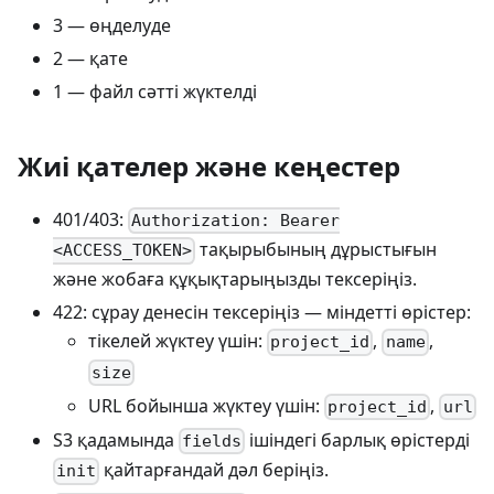
3 — өңделуде
2 — қате
1 — файл сәтті жүктелді
Жиі қателер және кеңестер
401/403:
Authorization: Bearer
тақырыбының дұрыстығын
<ACCESS_TOKEN>
және жобаға құқықтарыңызды тексеріңіз.
422: сұрау денесін тексеріңіз — міндетті өрістер:
тікелей жүктеу үшін:
,
,
project_id
name
size
URL бойынша жүктеу үшін:
,
project_id
url
S3 қадамында
ішіндегі барлық өрістерді
fields
қайтарғандай дәл беріңіз.
init