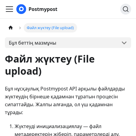
Postmypost
Файл жүктеу (File upload)
Бұл беттің мазмұны
Файл жүктеу (File
upload)
Бұл нұсқаулық Postmypost API арқылы файлдарды
жүктеудің бірнеше қадамнан тұратын процесін
сипаттайды. Жалпы алғанда, ол үш қадамнан
тұрады:
Жүктеуді инициализациялау — файл
метадеректерін жіберіп, параметрлерді алу.