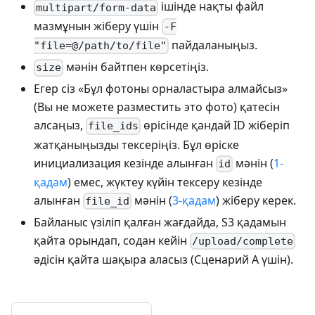
ішінде нақты файл
multipart/form-data
мазмұнын жіберу үшін
-F
пайдаланыңыз.
"file=@/path/to/file"
мәнін байтпен көрсетіңіз.
size
Егер сіз «Бұл фотоны орналастыра алмайсыз»
(Вы не можете разместить это фото) қатесін
алсаңыз,
өрісінде қандай ID жіберіп
file_ids
жатқаныңызды тексеріңіз. Бұл өріске
инициализация кезінде алынған
мәнін (
1-
id
қадам
) емес, жүктеу күйін тексеру кезінде
алынған
мәнін (
3-қадам
) жіберу керек.
file_id
Байланыс үзіліп қалған жағдайда, S3 қадамын
қайта орындап, содан кейін
/upload/complete
әдісін қайта шақыра аласыз (Сценарий A үшін).