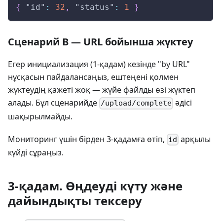
{
"id"
:
32
,
"status"
:
1
}
Сценарий B — URL бойынша жүктеу
Егер инициализация (1‑қадам) кезінде "by URL"
нұсқасын пайдалансаңыз, ештеңені қолмен
жүктеудің қажеті жоқ — жүйе файлды өзі жүктеп
алады. Бұл сценарийде
әдісі
/upload/complete
шақырылмайды.
Мониторинг үшін бірден 3‑қадамға өтіп,
арқылы
id
күйді сұраңыз.
3‑қадам. Өңдеуді күту және
дайындықты тексеру