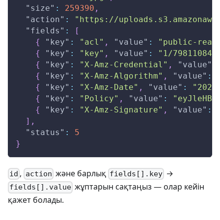
"size"
:
259390
,
"action"
:
"https://uploads.s3.amazonaws
"fields"
:
[
{
"key"
:
"acl"
,
"value"
:
"public-read
{
"key"
:
"key"
,
"value"
:
"1/79811084-
{
"key"
:
"X-Amz-Credential"
,
"value"
:
{
"key"
:
"X-Amz-Algorithm"
,
"value"
:
{
"key"
:
"X-Amz-Date"
,
"value"
:
"2025
{
"key"
:
"Policy"
,
"value"
:
"eyJleHBp
{
"key"
:
"X-Amz-Signature"
,
"value"
:
]
,
"status"
:
5
}
,
және барлық
→
id
action
fields[].key
жұптарын сақтаңыз — олар кейін
fields[].value
қажет болады.