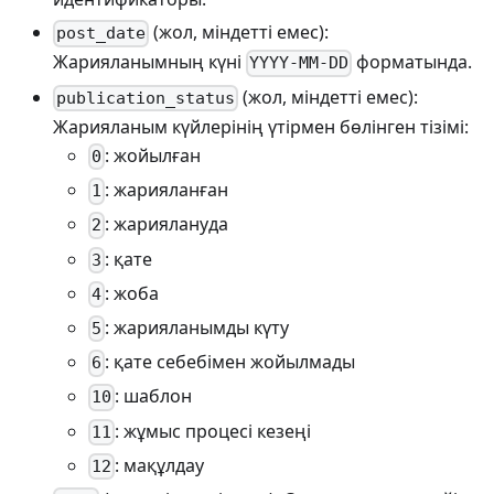
(жол, міндетті емес):
post_date
Жарияланымның күні
форматында.
YYYY-MM-DD
(жол, міндетті емес):
publication_status
Жарияланым күйлерінің үтірмен бөлінген тізімі:
: жойылған
0
: жарияланған
1
: жариялануда
2
: қате
3
: жоба
4
: жарияланымды күту
5
: қате себебімен жойылмады
6
: шаблон
10
: жұмыс процесі кезеңі
11
: мақұлдау
12