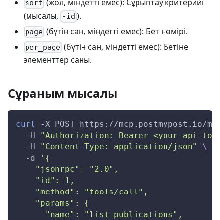
(жол, міндетті емес): Сұрыптау критерийі
sort
(мысалы,
).
-id
(бүтін сан, міндетті емес): Бет нөмірі.
page
(бүтін сан, міндетті емес): Бетіне
per_page
элементтер саны.
Сұраным мысалы
curl
-X
 POST https://mcp.postmypost.io/mc
-H
"Authorization: Bearer <your-api-tok
-H
"Content-Type: application/json"
\
-d
'{
    "jsonrpc": "2.0",
    "id": 1,
    "method": "tools/call",
    "params": {
      "name": "list_publications",