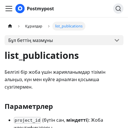
Postmypost
Құралдар
list_publications
Бұл беттің мазмұны
list_publications
Белгілі бір жоба үшін жарияланымдар тізімін
алыңыз, күн мен күйге арналған қосымша
сүзгілермен.
Параметрлер
(бүтін сан,
міндетті
): Жоба
project_id
идентификаторы.