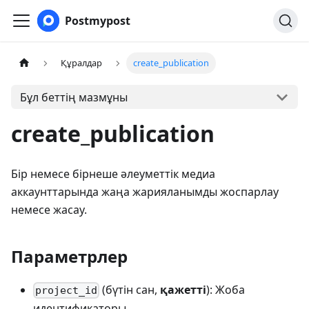
Postmypost
Құралдар
create_publication
Бұл беттің мазмұны
create_publication
Бір немесе бірнеше әлеуметтік медиа
аккаунттарында жаңа жарияланымды жоспарлау
немесе жасау.
Параметрлер
(бүтін сан,
қажетті
): Жоба
project_id
идентификаторы.