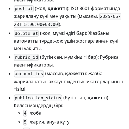
(жол,
қажетті
): ISO 8601 форматында
post_at
жариялану күні мен уақыты (мысалы,
2025-06-
).
28T15:00:00+03:00
(жол, мүмкіндігі бар): Жазбаны
delete_at
автоматты түрде жою үшін жоспарланған күні
мен уақыты.
(бүтін сан, мүмкіндігі бар): Рубрика
rubric_id
идентификаторы.
(массив,
қажетті
): Жазба
account_ids
жарияланатын аккаунт идентификаторларының
тізімі.
(бүтін сан,
қажетті
):
publication_status
Келесі мәндердің бірі:
: жоба
4
: жариялануға күту
5