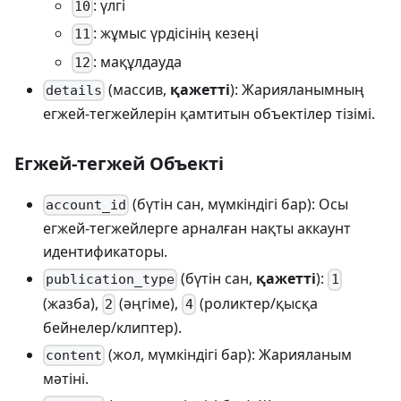
: үлгі
10
: жұмыс үрдісінің кезеңі
11
: мақұлдауда
12
(массив,
қажетті
): Жарияланымның
details
егжей-тегжейлерін қамтитын объектілер тізімі.
Егжей-тегжей Объекті
(бүтін сан, мүмкіндігі бар): Осы
account_id
егжей-тегжейлерге арналған нақты аккаунт
идентификаторы.
(бүтін сан,
қажетті
):
publication_type
1
(жазба),
(әңгіме),
(роликтер/қысқа
2
4
бейнелер/клиптер).
(жол, мүмкіндігі бар): Жарияланым
content
мәтіні.