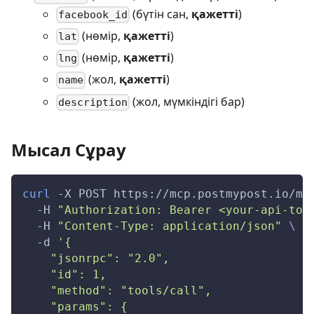
(бүтін сан,
қажетті
)
facebook_id
(нөмір,
қажетті
)
lat
(нөмір,
қажетті
)
lng
(жол,
қажетті
)
name
(жол, мүмкіндігі бар)
description
Мысал Сұрау
curl
-X
 POST https://mcp.postmypost.io/mc
-H
"Authorization: Bearer <your-api-tok
-H
"Content-Type: application/json"
\
-d
'{
    "jsonrpc": "2.0",
    "id": 1,
    "method": "tools/call",
    "params": {