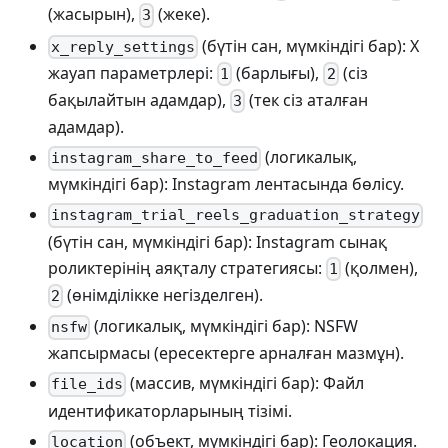
(жасырын),
(жеке).
3
(бүтін сан, мүмкіндігі бар): X
x_reply_settings
жауап параметрлері:
(барлығы),
(сіз
1
2
бақылайтын адамдар),
(тек сіз аталған
3
адамдар).
(логикалық,
instagram_share_to_feed
мүмкіндігі бар): Instagram лентасында бөлісу.
instagram_trial_reels_graduation_strategy
(бүтін сан, мүмкіндігі бар): Instagram сынақ
роликтерінің аяқталу стратегиясы:
(қолмен),
1
(өнімділікке негізделген).
2
(логикалық, мүмкіндігі бар): NSFW
nsfw
жапсырмасы (ересектерге арналған мазмұн).
(массив, мүмкіндігі бар): Файл
file_ids
идентификаторларының тізімі.
(объект, мүмкіндігі бар): Геолокация.
location