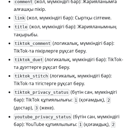
(жол, мүмкіндігі бар): Жарияланымға
comment
алғашқы пікір.
(жол, мүмкіндігі бар): Сыртқы сілтеме.
link
(жол, мүмкіндігі бар): Жарияланымның
title
тақырыбы.
(логикалық, мүмкіндігі бар):
tiktok_comment
TikTok-та пікірлерге рұқсат беру.
(логикалық, мүмкіндігі бар): TikTok-
tiktok_duet
та дуэттерге рұқсат беру.
(логикалық, мүмкіндігі бар):
tiktok_stitch
TikTok-та тігістерге рұқсат беру.
(бүтін сан, мүмкіндігі
tiktok_privacy_status
бар): TikTok құпиялылығы:
(қоғамдық),
1
2
(достар),
(жеке).
3
(бүтін сан, мүмкіндігі
youtube_privacy_status
бар): YouTube құпиялылығы:
(қоғамдық),
1
2