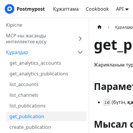
Postmypost
Құжаттама
Cookbook
API
Кіріспе
Құралда
MCP-ны жасанды
get_p
интеллектке қосу
Құралдар
get_analytics_accounts
Жарияланым тура
get_analytics_publications
Параме
list_accounts
list_channels
(бүтін,
қ
id
list_publications
get_publication
Мысал 
create_publication