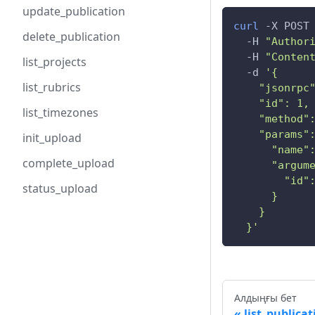
update_publication
curl
-X
 POST
delete_publication
-H
"Author
-H
"Conten
list_projects
-d
'{
list_rubrics
    "jsonrpc
    "id": 1,
list_timezones
    "method"
    "params"
init_upload
      "name"
complete_upload
      "argum
        "id"
status_upload
      }
    }
  }'
Алдыңғы бет
list_publicat