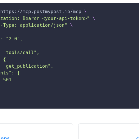
 https://mcp.postmypost.io/mcp 
\
ization: Bearer <your-api-token>"
\
t-Type: application/json"
\
": "2.0",
: "tools/call",
: {
: "get_publication",
ents": {
: 501
ions
c