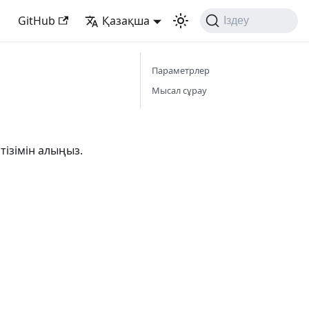
GitHub
Қазақша
Іздеу
Параметрлер
Мысал сұрау
тізімін алыңыз.