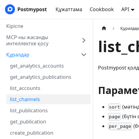
Postmypost
Құжаттама
Cookbook
API
Кіріспе
Құралда
MCP-ны жасанды
list_
интеллектке қосу
Құралдар
get_analytics_accounts
Postmypost қолд
get_analytics_publications
Параме
list_accounts
list_channels
(мәтінд
sort
list_publications
(бүтін 
page
get_publication
(б
per_page
create_publication