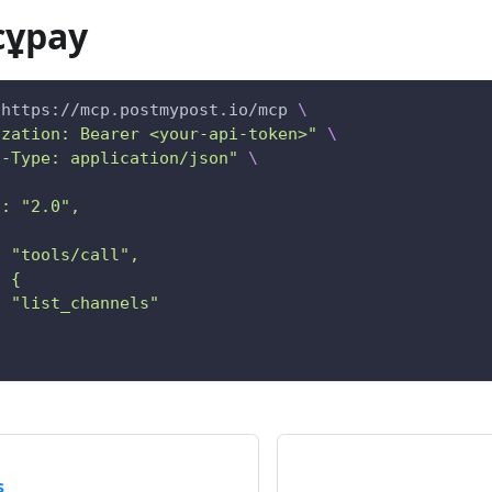
сұрау
 https://mcp.postmypost.io/mcp 
\
ization: Bearer <your-api-token>"
\
t-Type: application/json"
\
": "2.0",
: "tools/call",
: {
: "list_channels"
s