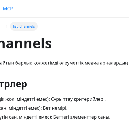
MCP
р
list_channels
channels
айтын барлық қолжетімді әлеуметтік медиа арналардың 
трлер
ік жол, міндетті емес): Сұрыптау критерийлері.
сан, міндетті емес): Бет нөмірі.
үтін сан, міндетті емес): Беттегі элементтер саны.