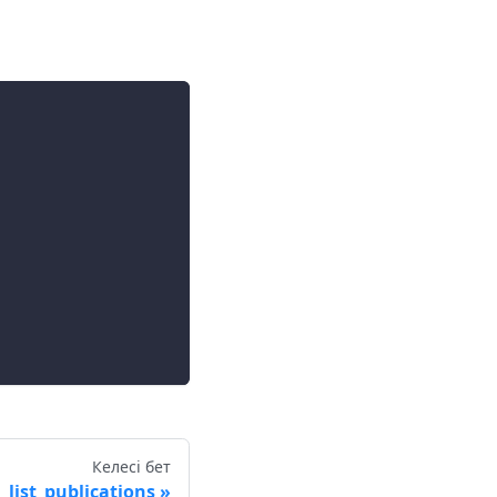
Келесі бет
list_publications