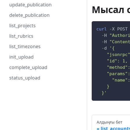
update_publication
Мысал 
delete_publication
list_projects
curl
-X
 POST
-H
"Author
list_rubrics
-H
"Conten
list_timezones
-d
'{
    "jsonrpc
init_upload
    "id": 1,
complete_upload
    "method"
    "params"
status_upload
      "name"
    }
  }'
Алдыңғы бет
list_account